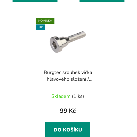
NOVINKA
TIP
Burgtec šroubek víčka
hlavového složení /
rhodium silver
Skladem
(1 ks)
99 Kč
DO KOŠÍKU