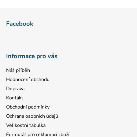
Z
á
Facebook
p
a
t
í
Informace pro vás
Náš příběh
Hodnocení obchodu
Doprava
Kontakt
Obchodní podmínky
Ochrana osobních údajů
Velikostní tabulka
Formulář pro reklamaci zboží