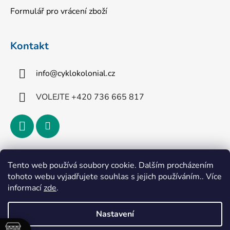
Formulář pro vrácení zboží
Kontakt
info
@
cyklokolonial.cz
VOLEJTE +420 736 665 817
Přijímáme online platby
Tento web používá soubory cookie. Dalším procházením
tohoto webu vyjadřujete souhlas s jejich používáním.. Více
informací
zde
.
Nastavení