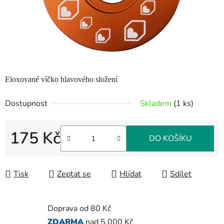
Eloxované víčko hlavového složení
Dostupnost
Skladem
(1 ks)
175 Kč
DO KOŠÍKU
Měrná cena:
Tisk
Zeptat se
Hlídat
Sdílet
Doprava od 80 Kč
ZDARMA
nad 5.000 Kč