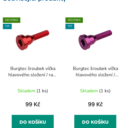
NOVINKA
NOVINKA
TIP
TIP
Burgtec šroubek víčka
Burgtec šroubek víčka
hlavového složení / race
hlavového složení /
red
purple rain
Skladem
(1 ks)
Skladem
(1 ks)
99 Kč
99 Kč
DO KOŠÍKU
DO KOŠÍKU