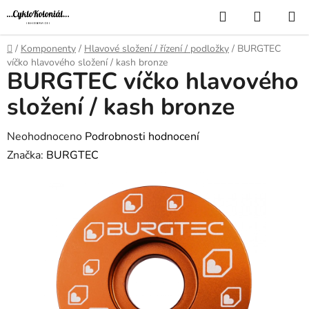
Přejít
Hledat
NÁKUP
na
KOŠÍK
obsah
Domů
/
Komponenty
/
Hlavové složení / řízení / podložky
/
BURGTEC
víčko hlavového složení / kash bronze
BURGTEC víčko hlavového
složení / kash bronze
Průměrné
Neohodnoceno
Podrobnosti hodnocení
hodnocení
Značka:
BURGTEC
produktu
je
0,0
z
5
hvězdiček.