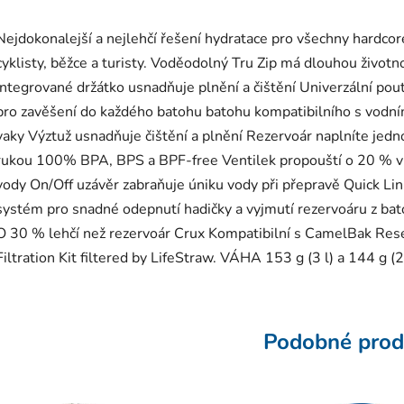
Nejdokonalejší a nejlehčí řešení hydratace pro všechny hardcor
cyklisty, běžce a turisty. Voděodolný Tru Zip má dlouhou životn
Integrované držátko usnadňuje plnění a čištění Univerzální pou
pro zavěšení do každého batohu batohu kompatibilního s vodní
vaky Výztuž usnadňuje čištění a plnění Rezervoár naplníte jedn
rukou 100% BPA, BPS a BPF-free Ventilek propouští o 20 % v
vody On/Off uzávěr zabraňuje úniku vody při přepravě Quick Lin
systém pro snadné odepnutí hadičky a vyjmutí rezervoáru z ba
O 30 % lehčí než rezervoár Crux Kompatibilní s CamelBak Res
Filtration Kit filtered by LifeStraw. VÁHA 153 g (3 l) a 144 g (2
Podobné prod