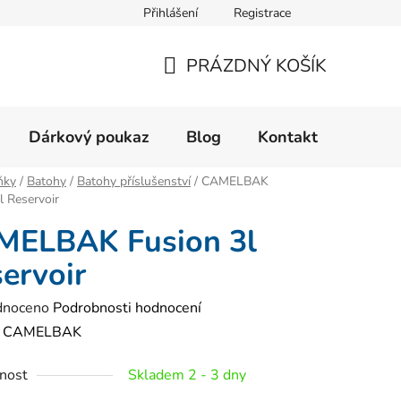
Přihlášení
Registrace
Velikostní tabulka
Formulář pro reklamaci zboží
Form
PRÁZDNÝ KOŠÍK
NÁKUPNÍ
KOŠÍK
Dárkový poukaz
Blog
Kontakt
ňky
/
Batohy
/
Batohy příslušenství
/
CAMELBAK
l Reservoir
MELBAK Fusion 3l
ervoir
né
dnoceno
Podrobnosti hodnocení
ení
:
CAMELBAK
tu
nost
Skladem 2 - 3 dny