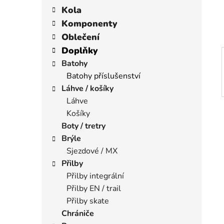
í
a
kategorie
Kola
p
t
Komponenty
a
e
Oblečení
n
g
Doplňky
e
o
r
Batohy
l
i
Batohy příslušenství
e
Láhve / košíky
Láhve
Košíky
Boty / tretry
Brýle
Sjezdové / MX
Přilby
Přilby integrální
Přilby EN / trail
Přilby skate
Chrániče