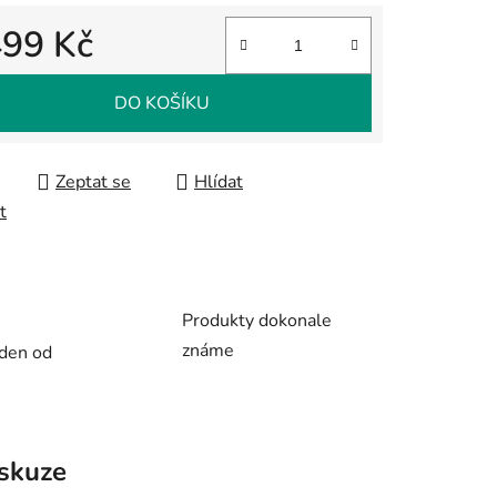
499 Kč
 cena:
ek.
DO KOŠÍKU
Zeptat se
Hlídat
t
Produkty dokonale
známe
 den od
skuze