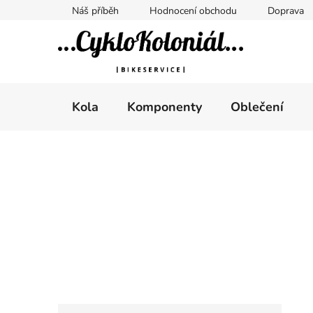
Přejít
Náš příběh
Hodnocení obchodu
Doprava
na
obsah
Kola
Komponenty
Oblečení
P
o
s
t
r
a
n
n
K
Přeskočit