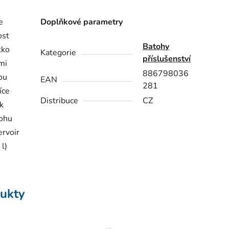
e
Doplňkové parametry
ost
Batohy
tko
Kategorie
příslušenství
mi
886798036
ou
EAN
281
íce
Distribuce
CZ
k
tohu
ervoir
 l)
ukty