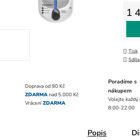
0,0
z
1 
5
Měrná
hvězdič
Tisk
Sdíle
Poradíme s
Doprava od 80 Kč
nákupem
ZDARMA
nad 5.000 Kč
Volejte každý
Vrácení
ZDARMA
8:00-22:00
Popis
Di