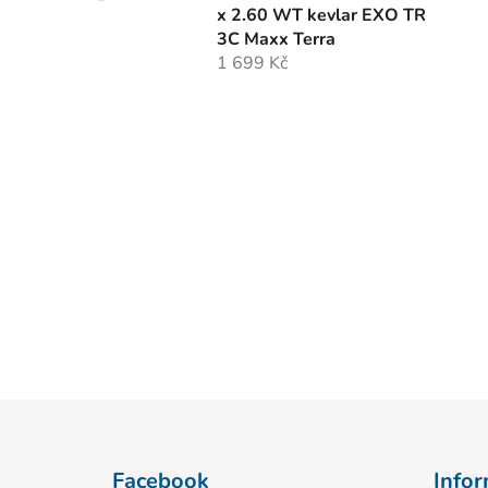
x 2.60 WT kevlar EXO TR
3C Maxx Terra
1 699 Kč
Z
á
Facebook
Infor