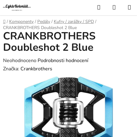
Přejít
Hledat
NÁKUP
na
KOŠÍK
obsah
Domů
/
Komponenty
/
Pedály
/
Kufry / zarážky / SPD
/
CRANKBROTHERS Doubleshot 2 Blue
CRANKBROTHERS
Doubleshot 2 Blue
Průměrné
Neohodnoceno
Podrobnosti hodnocení
hodnocení
Značka:
Crankbrothers
produktu
je
0,0
z
5
hvězdiček.