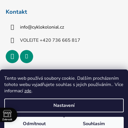
Kontakt
info
@
cyklokolonial.cz
VOLEJTE +420 736 665 817
Přijímáme online platby
Tento web používá soubory cookie. Dalším procházením
tohoto webu vyjadřujete souhlas s jejich používáním.. Více
informací
zde
.
Nastavení
Vytvořil Shoptet
Zobrazit
Odmítnout
Souhlasím
Copyright 2026
CykloKoloniál
. Všechna práva