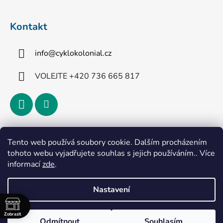
Kontakt
info
@
cyklokolonial.cz
VOLEJTE +420 736 665 817
Přijímáme online platby
Tento web používá soubory cookie. Dalším procházením
tohoto webu vyjadřujete souhlas s jejich používáním.. Více
informací
zde
.
Nastavení
Vytvořil Shoptet
Zobrazit
Odmítnout
Souhlasím