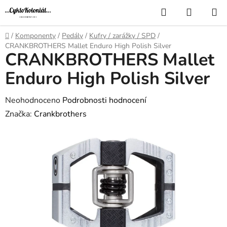
Přejít
Hledat
NÁKUP
na
KOŠÍK
obsah
Domů
/
Komponenty
/
Pedály
/
Kufry / zarážky / SPD
/
CRANKBROTHERS Mallet Enduro High Polish Silver
CRANKBROTHERS Mallet
Enduro High Polish Silver
Průměrné
Neohodnoceno
Podrobnosti hodnocení
hodnocení
Značka:
Crankbrothers
produktu
je
0,0
z
5
hvězdiček.