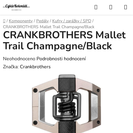
Přejít
Hledat
NÁKUP
na
KOŠÍK
obsah
Domů
/
Komponenty
/
Pedály
/
Kufry / zarážky / SPD
/
CRANKBROTHERS Mallet Trail Champagne/Black
CRANKBROTHERS Mallet
Trail Champagne/Black
Průměrné
Neohodnoceno
Podrobnosti hodnocení
hodnocení
Značka:
Crankbrothers
produktu
je
0,0
z
5
hvězdiček.