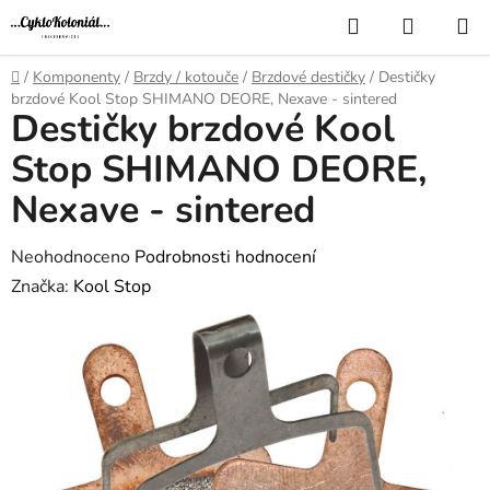
Přejít
Hledat
NÁKUP
na
KOŠÍK
obsah
Domů
/
Komponenty
/
Brzdy / kotouče
/
Brzdové destičky
/
Destičky
brzdové Kool Stop SHIMANO DEORE, Nexave - sintered
Destičky brzdové Kool
Stop SHIMANO DEORE,
Nexave - sintered
Průměrné
Neohodnoceno
Podrobnosti hodnocení
hodnocení
Značka:
Kool Stop
produktu
je
0,0
z
5
hvězdiček.