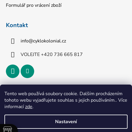
Formulář pro vrácení zboží
Kontakt
info
@
cyklokolonial.cz
VOLEJTE +420 736 665 817
Přijímáme online platby
Tento web používá soubory cookie. Dalším procházením
tohoto webu vyjadřujete souhlas s jejich používáním.. Více
informací
zde
.
Nastavení