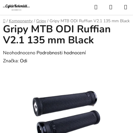
Přejít
Hledat
NÁKUP
na
KOŠÍK
obsah
Domů
/
Komponenty
/
Gripy
/
Gripy MTB ODI Ruffian V2.1 135 mm Black
Gripy MTB ODI Ruffian
V2.1 135 mm Black
Průměrné
Neohodnoceno
Podrobnosti hodnocení
hodnocení
Značka:
Odi
produktu
je
0,0
z
5
hvězdiček.