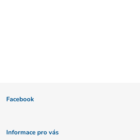
Z
á
Facebook
p
a
t
í
Informace pro vás