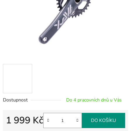
hvězdiček.
Dostupnost
Do 4 pracovních dnů u Vás
1 999 Kč
DO KOŠÍKU
Měrná cena: