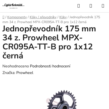
Přejít
Hledat
NÁKUP
na
KOŠÍK
obsah
Domů
/
Komponenty
/
Kliky / převodníky
/
Kliky
/
Jednopřevodník 175
mm 34 z. Prowheel MPX-CR095A-TT-B pro 1x12 černá
Jednopřevodník 175 mm
34 z. Prowheel MPX-
CR095A-TT-B pro 1x12
černá
Průměrné
Neohodnoceno
Podrobnosti hodnocení
hodnocení
Značka:
Prowheel
produktu
je
0,0
z
5