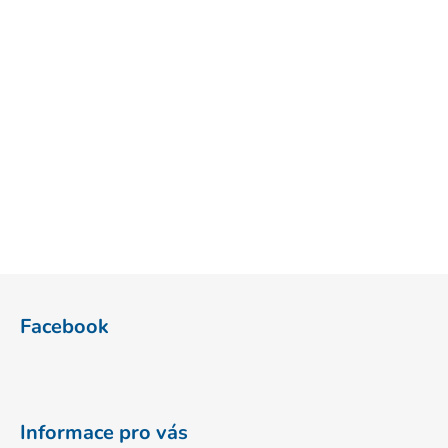
Z
á
Facebook
p
a
t
í
Informace pro vás