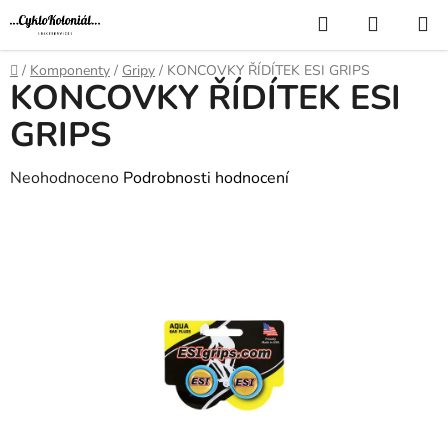
Přejít
Hledat
NÁKUP
na
KOŠÍK
obsah
Domů
/
Komponenty
/
Gripy
/
KONCOVKY ŘÍDÍTEK ESI GRIPS
KONCOVKY ŘÍDÍTEK ESI
GRIPS
Průměrné
Neohodnoceno
Podrobnosti hodnocení
hodnocení
produktu
je
0,0
z
5
hvězdiček.