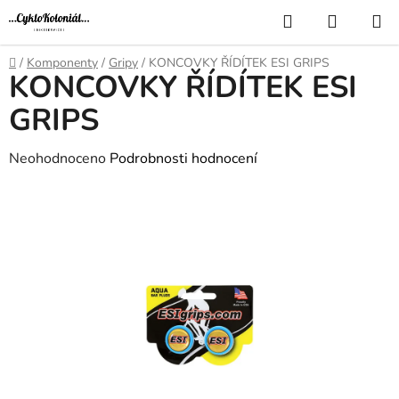
Přejít
Hledat
NÁKUP
na
KOŠÍK
obsah
Domů
/
Komponenty
/
Gripy
/
KONCOVKY ŘÍDÍTEK ESI GRIPS
KONCOVKY ŘÍDÍTEK ESI
GRIPS
Průměrné
Neohodnoceno
Podrobnosti hodnocení
hodnocení
produktu
je
0,0
z
5
hvězdiček.