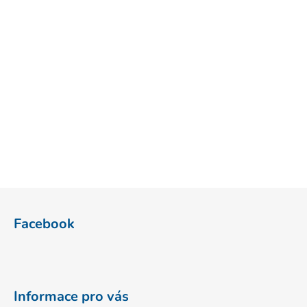
Z
á
Facebook
p
a
t
í
Informace pro vás