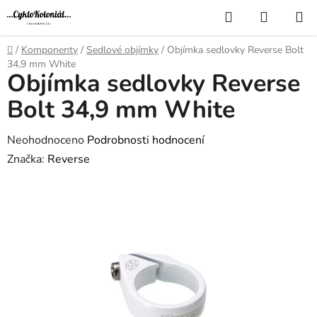
Přejít
Hledat
NÁKUP
na
KOŠÍK
obsah
Domů
/
Komponenty
/
Sedlové objímky
/
Objímka sedlovky Reverse Bolt
34,9 mm White
Objímka sedlovky Reverse
Bolt 34,9 mm White
Průměrné
Neohodnoceno
Podrobnosti hodnocení
hodnocení
Značka:
Reverse
produktu
je
0,0
z
5
hvězdiček.