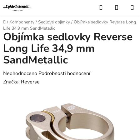
Přejít
Hledat
NÁKUP
na
KOŠÍK
obsah
Domů
/
Komponenty
/
Sedlové objímky
/
Objímka sedlovky Reverse Long
Life 34,9 mm SandMetallic
Objímka sedlovky Reverse
Long Life 34,9 mm
SandMetallic
Průměrné
Neohodnoceno
Podrobnosti hodnocení
hodnocení
Značka:
Reverse
produktu
je
0,0
z
5
hvězdiček.