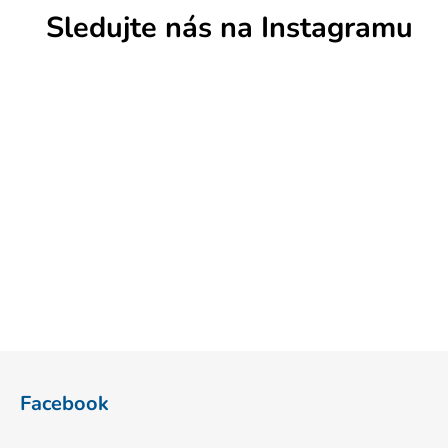
Sledujte nás na Instagramu
Z
á
Facebook
p
a