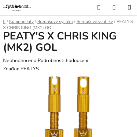
Přejít
Hledat
NÁKUP
na
KOŠÍK
obsah
Domů
/
Komponenty
/
Bezdušový systém
/
Bezdušové ventilky
/
PEATY'S
X CHRIS KING (MK2) GOL
PEATY'S X CHRIS KING
(MK2) GOL
Průměrné
Neohodnoceno
Podrobnosti hodnocení
hodnocení
Značka:
PEATYS
produktu
je
0,0
z
5
hvězdiček.