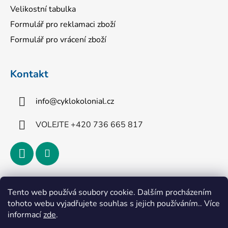
Velikostní tabulka
Formulář pro reklamaci zboží
Formulář pro vrácení zboží
Kontakt
info
@
cyklokolonial.cz
VOLEJTE +420 736 665 817
Přijímáme online platby
Tento web používá soubory cookie. Dalším procházením
tohoto webu vyjadřujete souhlas s jejich používáním.. Více
informací
zde
.