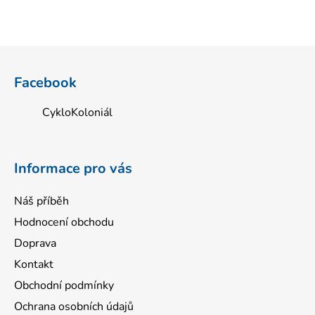
Z
á
Facebook
p
a
CykloKoloniál
t
í
Informace pro vás
Náš příběh
Hodnocení obchodu
Doprava
Kontakt
Obchodní podmínky
Ochrana osobních údajů