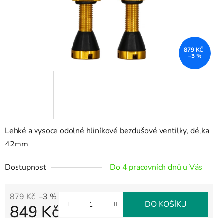
879 KČ
–3 %
Lehké a vysoce odolné hliníkové bezdušové ventilky, délka
42mm
Dostupnost
Do 4 pracovních dnů u Vás
879 Kč
–3 %
DO KOŠÍKU
849 Kč