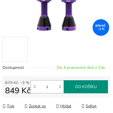
879 KČ
–3 %
Dostupnost
Do 4 pracovních dnů u Vás
879 Kč
–3 %
DO KOŠÍKU
849 Kč
Měrná cena:
Tisk
Zeptat se
Hlídat
Sdílet