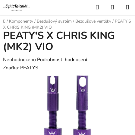
Přejít
Hledat
NÁKUP
na
KOŠÍK
obsah
Domů
/
Komponenty
/
Bezdušový systém
/
Bezdušové ventilky
/
PEATY'S
X CHRIS KING (MK2) VIO
PEATY'S X CHRIS KING
(MK2) VIO
Průměrné
Neohodnoceno
Podrobnosti hodnocení
hodnocení
Značka:
PEATYS
produktu
je
0,0
z
5
hvězdiček.