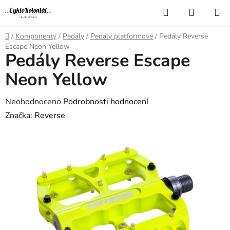
Přejít
Hledat
NÁKUP
na
KOŠÍK
obsah
Domů
/
Komponenty
/
Pedály
/
Pedály platformové
/
Pedály Reverse
Escape Neon Yellow
Pedály Reverse Escape
Neon Yellow
Průměrné
Neohodnoceno
Podrobnosti hodnocení
hodnocení
Značka:
Reverse
produktu
je
0,0
z
5
hvězdiček.