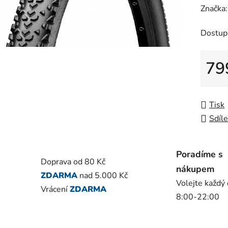
hodnoc
Značka
produk
Dostup
je
0,0
z
79
5
Měrná
hvězdič
Tisk
Sdíle
Poradíme s
Doprava od 80 Kč
nákupem
ZDARMA
nad 5.000 Kč
Volejte každý
Vrácení
ZDARMA
8:00-22:00