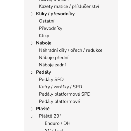
Kazety matice / příslušenství
Kliky / převodníky
Ostatní
Převodníky
Kliky
Náboje
Náhradní díly / ořech / redukce
Náboje přední
Náboje zadní
Pedály
Pedály SPD
Kufry / zarážky / SPD
Pedály platformové SPD
Pedály platformové
Pláště
Pláště 29"
Enduro / DH
XC / trail