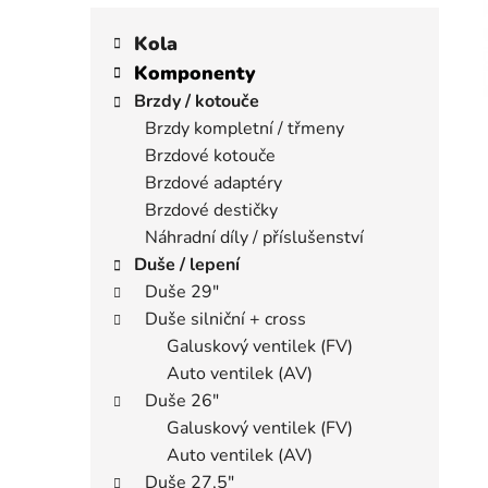
K
Přeskočit
í
a
kategorie
Kola
p
t
Komponenty
a
e
Brzdy / kotouče
n
g
Brzdy kompletní / třmeny
e
o
Brzdové kotouče
r
l
i
Brzdové adaptéry
e
Brzdové destičky
Náhradní díly / příslušenství
Duše / lepení
Duše 29"
Duše silniční + cross
Galuskový ventilek (FV)
Auto ventilek (AV)
Duše 26"
Galuskový ventilek (FV)
Auto ventilek (AV)
Duše 27,5"