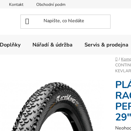
Kontakt
Obchodní podmínky
Ochrana osobních údajů
Doplňky
Nářadí & údržba
Servis & prodejna
Domů
/
Komp
CONTIN
KEVLAR
PL
RAC
PE
29
Průměr
Neoho