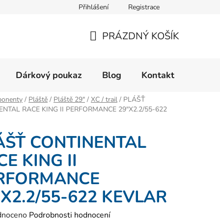
Přihlášení
Registrace
Velikostní tabulka
Formulář pro reklamaci zboží
Form
PRÁZDNÝ KOŠÍK
NÁKUPNÍ
KOŠÍK
Dárkový poukaz
Blog
Kontakt
onenty
/
Pláště
/
Pláště 29"
/
XC / trail
/
PLÁŠŤ
ENTAL RACE KING II PERFORMANCE 29"X2.2/55-622
ÁŠŤ CONTINENTAL
E KING II
RFORMANCE
"X2.2/55-622 KEVLAR
né
dnoceno
Podrobnosti hodnocení