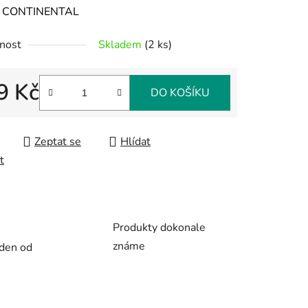
ení
:
CONTINENTAL
tu
nost
Skladem
(2 ks)
9 Kč
DO KOŠÍKU
 cena:
ek.
Zeptat se
Hlídat
t
Produkty dokonale
známe
 den od