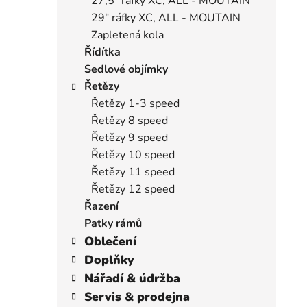
27,5" ráfky XC, ALL - MOUTAIN
29" ráfky XC, ALL - MOUTAIN
Zapletená kola
Řídítka
Sedlové objímky
Řetězy
Řetězy 1-3 speed
Řetězy 8 speed
Řetězy 9 speed
Řetězy 10 speed
Řetězy 11 speed
Řetězy 12 speed
Řazení
Patky rámů
Oblečení
Doplňky
Nářadí & údržba
Servis & prodejna