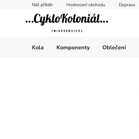
Přejít
Náš příběh
Hodnocení obchodu
Doprava
na
obsah
Kola
Komponenty
Oblečení
P
o
s
t
r
a
n
n