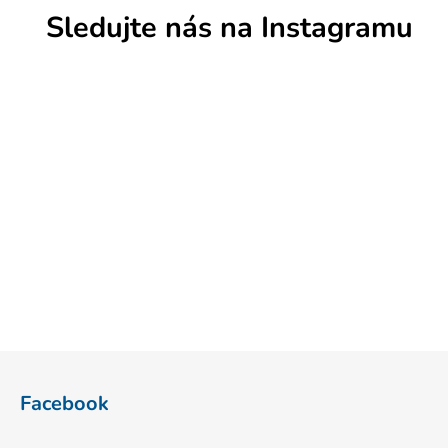
Sledujte nás na Instagramu
Z
á
Facebook
p
a