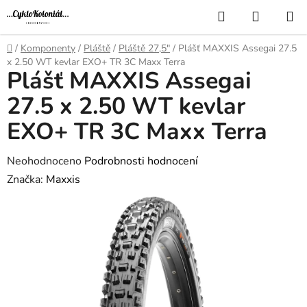
Přejít
Hledat
NÁKUP
na
KOŠÍK
obsah
Domů
/
Komponenty
/
Pláště
/
Pláště 27,5"
/
Plášť MAXXIS Assegai 27.5
x 2.50 WT kevlar EXO+ TR 3C Maxx Terra
Plášť MAXXIS Assegai
27.5 x 2.50 WT kevlar
EXO+ TR 3C Maxx Terra
Průměrné
Neohodnoceno
Podrobnosti hodnocení
hodnocení
Značka:
Maxxis
produktu
je
0,0
z
5
hvězdiček.