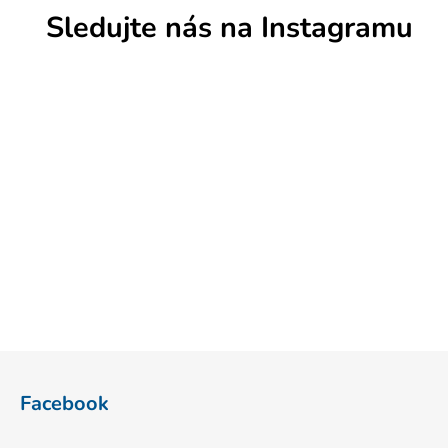
Sledujte nás na Instagramu
Z
á
Facebook
p
a