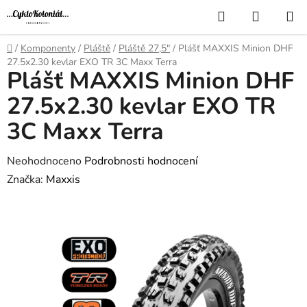
Přejít
Hledat
NÁKUP
na
KOŠÍK
obsah
Domů
/
Komponenty
/
Pláště
/
Pláště 27,5"
/
Plášť MAXXIS Minion DHF
27.5x2.30 kevlar EXO TR 3C Maxx Terra
Plášť MAXXIS Minion DHF
27.5x2.30 kevlar EXO TR
3C Maxx Terra
Průměrné
Neohodnoceno
Podrobnosti hodnocení
hodnocení
Značka:
Maxxis
produktu
je
0,0
z
5
hvězdiček.