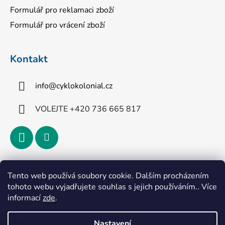
Formulář pro reklamaci zboží
Formulář pro vrácení zboží
Kontakt
info
@
cyklokolonial.cz
VOLEJTE +420 736 665 817
Přijímáme online platby
Tento web používá soubory cookie. Dalším procházením
tohoto webu vyjadřujete souhlas s jejich používáním.. Více
informací
zde
.
Nastavení