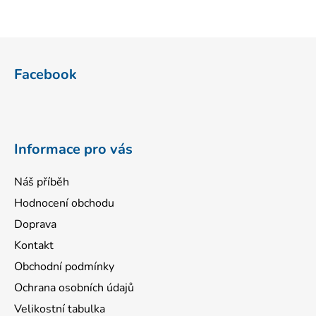
Z
á
Facebook
p
a
t
í
Informace pro vás
Náš příběh
Hodnocení obchodu
Doprava
Kontakt
Obchodní podmínky
Ochrana osobních údajů
Velikostní tabulka