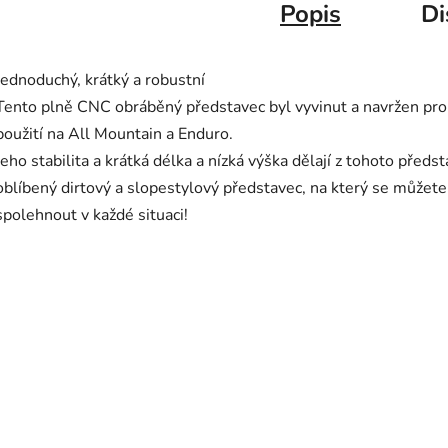
Popis
Di
Jednoduchý, krátký a robustní
Tento plně CNC obráběný představec byl vyvinut a navržen pro
použití na All Mountain a Enduro.
Jeho stabilita a krátká délka a nízká výška dělají z tohoto předs
oblíbený dirtový a slopestylový představec, na který se můžete
spolehnout v každé situaci!