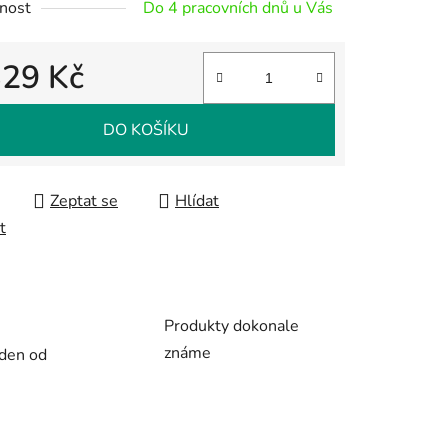
nost
Do 4 pracovních dnů u Vás
329 Kč
 cena:
ek.
DO KOŠÍKU
Zeptat se
Hlídat
t
Produkty dokonale
známe
 den od