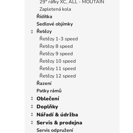
29" ráfky XC, ALL - MOUTAIN
Zapletená kola
Řídítka
Sedlové objímky
Řetězy
Řetězy 1-3 speed
Řetězy 8 speed
Řetězy 9 speed
Řetězy 10 speed
Řetězy 11 speed
Řetězy 12 speed
Řazení
Patky rámů
Oblečení
Doplňky
Nářadí & údržba
Servis & prodejna
Servis odpružení