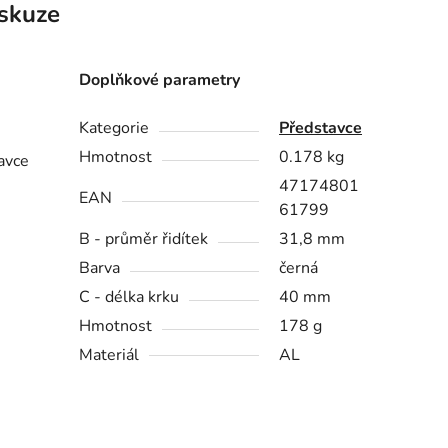
skuze
Doplňkové parametry
Kategorie
Představce
Hmotnost
0.178 kg
tavce
47174801
EAN
61799
B - průměr řidítek
31,8 mm
Barva
černá
C - délka krku
40 mm
Hmotnost
178 g
Materiál
AL