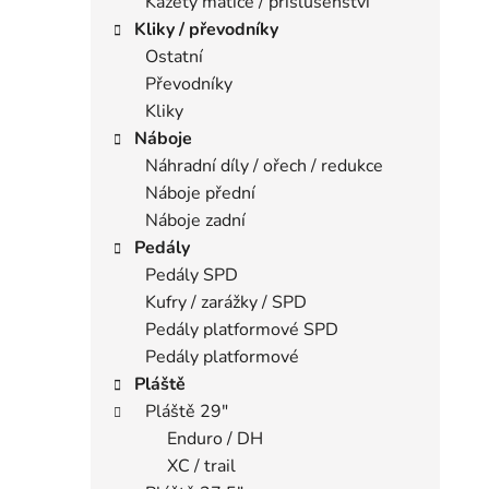
Kazety matice / příslušenství
Kliky / převodníky
Ostatní
Převodníky
Kliky
Náboje
Náhradní díly / ořech / redukce
Náboje přední
Náboje zadní
Pedály
Pedály SPD
Kufry / zarážky / SPD
Pedály platformové SPD
Pedály platformové
Pláště
Pláště 29"
Enduro / DH
XC / trail