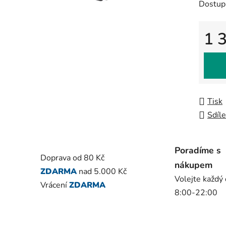
Dostup
je
0,0
z
1 
5
Měrná
hvězdič
Tisk
Sdíle
Poradíme s
Doprava od 80 Kč
nákupem
ZDARMA
nad 5.000 Kč
Volejte každý
Vrácení
ZDARMA
8:00-22:00