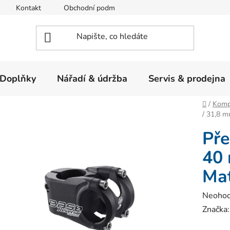
Kontakt
Obchodní podmínky
Ochrana osobních údajů
Doplňky
Nářadí & údržba
Servis & prodejna
Domů
/
Komp
/ 31,8 m
Pře
40 
Ma
Průměr
Neoho
hodnoc
Značka
produk