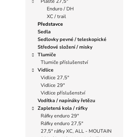
Pláště 27,5"
Enduro / DH
XC / trail
Představce
Sedla
Sedlovky pevné / teleskopické
Středové složení / misky
Tlumiče
Tlumiče příslušenství
Vidlice
Vidlice 27,5"
Vidlice 29"
Vidlice příslušenství
Vodítka / napínáky řetězu
Zapletená kola / ráfky
Ráfky enduro 29"
Ráfky enduro 27,5"
27,5" ráfky XC, ALL - MOUTAIN