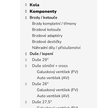
í
a
kategorie
Kola
p
t
Komponenty
a
e
Brzdy / kotouče
n
g
Brzdy kompletní / třmeny
e
o
Brzdové kotouče
r
l
i
Brzdové adaptéry
e
Brzdové destičky
Náhradní díly / příslušenství
Duše / lepení
Duše 29"
Duše silniční + cross
Galuskový ventilek (FV)
Auto ventilek (AV)
Duše 26"
Galuskový ventilek (FV)
Auto ventilek (AV)
Duše 27,5"
Galuskový ventilek (FV)