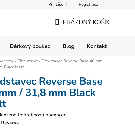
Přihlášení
Registrace
Velikostní tabulka
Formulář pro reklamaci zboží
Form
PRÁZDNÝ KOŠÍK
NÁKUPNÍ
KOŠÍK
Dárkový poukaz
Blog
Kontakt
onenty
/
Představce
/
Představec Reverse Base 40 mm
m Black Matt
dstavec Reverse Base
mm / 31,8 mm Black
tt
né
dnoceno
Podrobnosti hodnocení
ení
:
Reverse
tu