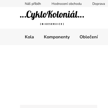
Přejít
Náš příběh
Hodnocení obchodu
Doprava
na
obsah
Kola
Komponenty
Oblečení
P
o
s
t
r
a
n
n
K
Přeskočit