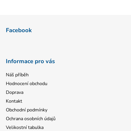
Z
á
Facebook
p
a
t
í
Informace pro vás
Náš příběh
Hodnocení obchodu
Doprava
Kontakt
Obchodní podmínky
Ochrana osobních údajů
Velikostní tabulka