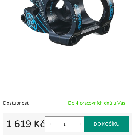
hvězdiček.
Dostupnost
Do 4 pracovních dnů u Vás
1 619 Kč
DO KOŠÍKU
Měrná cena: