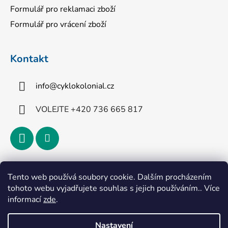
Formulář pro reklamaci zboží
Formulář pro vrácení zboží
Kontakt
info
@
cyklokolonial.cz
VOLEJTE +420 736 665 817
Přijímáme online platby
Tento web používá soubory cookie. Dalším procházením
tohoto webu vyjadřujete souhlas s jejich používáním.. Více
informací
zde
.
Nastavení