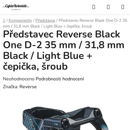
Přejít
Hledat
NÁKUP
na
KOŠÍK
obsah
Domů
/
Komponenty
/
Představce
/
Představec Reverse Black One D-2 35
mm / 31,8 mm Black / Light Blue + čepička, šroub
Představec Reverse Black
One D-2 35 mm / 31,8 mm
Black / Light Blue +
čepička, šroub
Průměrné
Neohodnoceno
Podrobnosti hodnocení
hodnocení
Značka:
Reverse
produktu
je
0,0
z
5