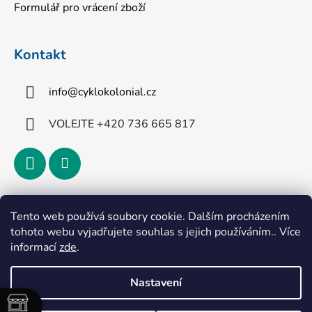
Formulář pro vrácení zboží
Kontakt
info
@
cyklokolonial.cz
VOLEJTE +420 736 665 817
Přijímáme online platby
Tento web používá soubory cookie. Dalším procházením
tohoto webu vyjadřujete souhlas s jejich používáním.. Více
informací
zde
.
Nastavení