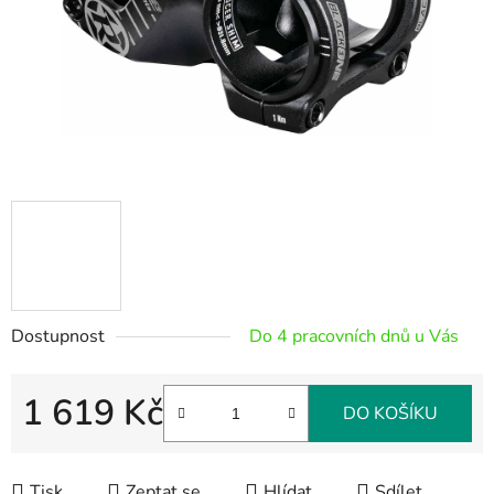
Dostupnost
Do 4 pracovních dnů u Vás
1 619 Kč
DO KOŠÍKU
Měrná cena:
Tisk
Zeptat se
Hlídat
Sdílet