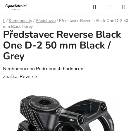
Přejít
Hledat
NÁKUP
na
KOŠÍK
obsah
Domů
/
Komponenty
/
Představce
/
Představec Reverse Black One D-2 50
mm Black / Grey
Představec Reverse Black
One D-2 50 mm Black /
Grey
Průměrné
Neohodnoceno
Podrobnosti hodnocení
hodnocení
Značka:
Reverse
produktu
je
0,0
z
5
hvězdiček.