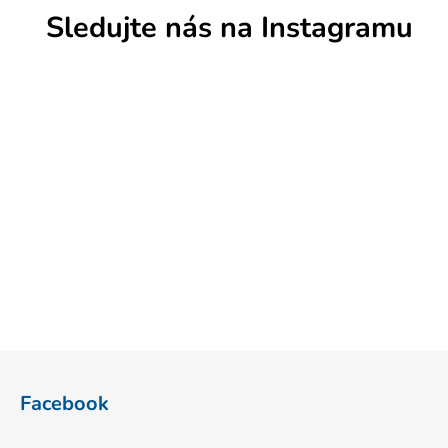
Sledujte nás na Instagramu
Z
á
Facebook
p
a