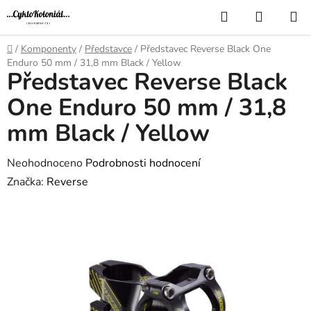
Přejít
Hledat
NÁKUP
na
KOŠÍK
obsah
Domů
/
Komponenty
/
Představce
/
Představec Reverse Black One
Enduro 50 mm / 31,8 mm Black / Yellow
Představec Reverse Black
One Enduro 50 mm / 31,8
mm Black / Yellow
Průměrné
Neohodnoceno
Podrobnosti hodnocení
hodnocení
Značka:
Reverse
produktu
je
0,0
z
5
hvězdiček.