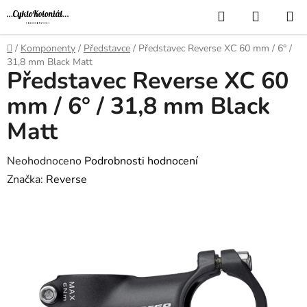
Přejít
Hledat
NÁKUP
na
KOŠÍK
obsah
Domů
/
Komponenty
/
Představce
/
Představec Reverse XC 60 mm / 6° /
31,8 mm Black Matt
Představec Reverse XC 60
mm / 6° / 31,8 mm Black
Matt
Průměrné
Neohodnoceno
Podrobnosti hodnocení
hodnocení
Značka:
Reverse
produktu
je
0,0
z
5
hvězdiček.