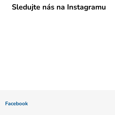
Sledujte nás na Instagramu
Z
á
Facebook
p
a