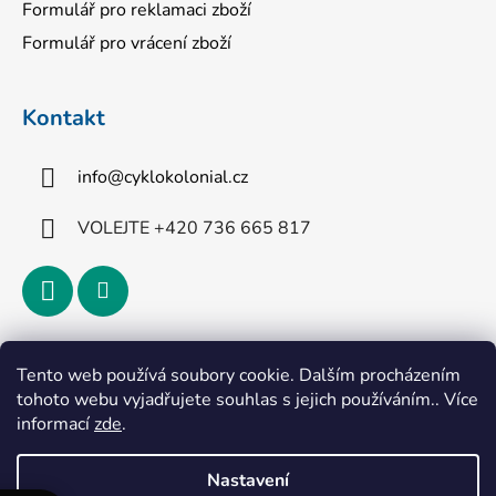
Formulář pro reklamaci zboží
Formulář pro vrácení zboží
Kontakt
info
@
cyklokolonial.cz
VOLEJTE +420 736 665 817
Přijímáme online platby
Tento web používá soubory cookie. Dalším procházením
tohoto webu vyjadřujete souhlas s jejich používáním.. Více
informací
zde
.
Nastavení