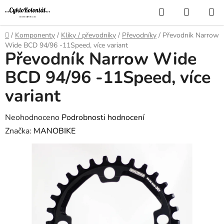
Přejít
Hledat
NÁKUP
na
KOŠÍK
obsah
Domů
/
Komponenty
/
Kliky / převodníky
/
Převodníky
/
Převodník Narrow
Wide BCD 94/96 -11Speed, více variant
Převodník Narrow Wide
BCD 94/96 -11Speed, více
variant
Průměrné
Neohodnoceno
Podrobnosti hodnocení
hodnocení
Značka:
MANOBIKE
produktu
je
0,0
z
5
hvězdiček.