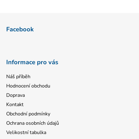
Z
á
Facebook
p
a
t
í
Informace pro vás
Náš příběh
Hodnocení obchodu
Doprava
Kontakt
Obchodní podmínky
Ochrana osobních údajů
Velikostní tabulka