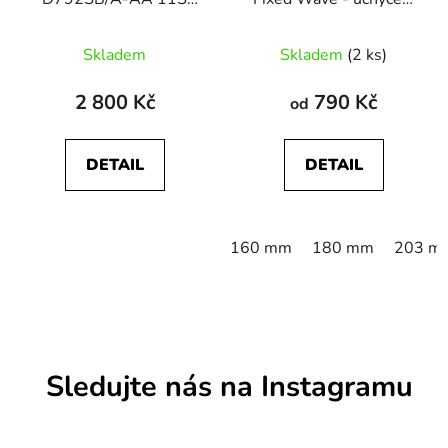
zadní, černý 32-děr
šrouby
Skladem
Skladem
(2 ks)
2 800 Kč
790 Kč
od
DETAIL
DETAIL
160 mm
180 mm
203 m
Sledujte nás na Instagramu