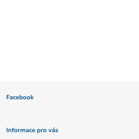
Z
á
Facebook
p
a
t
í
Informace pro vás