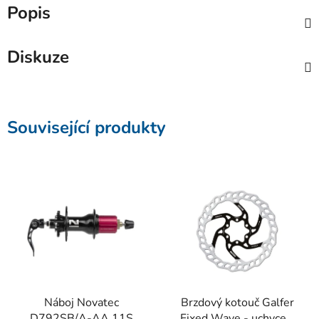
Popis
Diskuze
Související produkty
Náboj Novatec
Brzdový kotouč Galfer
D792SB/A-AA 11S
Fixed Wave - uchycení