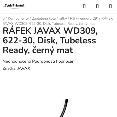
Přejít
Hledat
NÁKUP
na
KOŠÍK
obsah
Domů
/
Komponenty
/
Zapletená kola / ráfky
/
Ráfky enduro 29"
/
RÁFEK
JAVAX WD309, 622-30, Disk, Tubeless Ready, černý mat
RÁFEK JAVAX WD309,
622-30, Disk, Tubeless
Ready, černý mat
Průměrné
Neohodnoceno
Podrobnosti hodnocení
hodnocení
Značka:
JAVAX
produktu
je
0,0
z
5
hvězdiček.