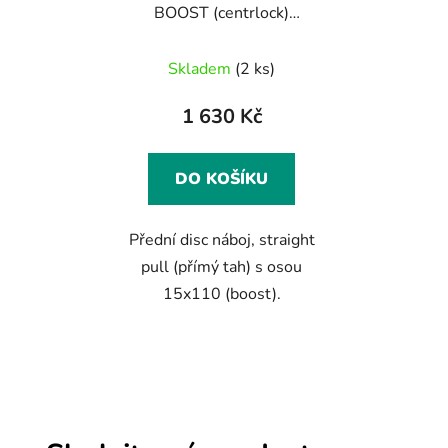
BOOST (centrlock)
JAVAX M519B, 28 děr,
15x110mm, černý,
Skladem
(2 ks)
Javax logo
1 630 Kč
DO KOŠÍKU
Přední disc náboj, straight
pull (přímý tah) s osou
15x110 (boost).