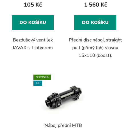
105 Kč
1 560 Kč
DO KOŠÍKU
DO KOŠÍKU
Bezdušový ventilek
Přední disc náboj, straight
JAVAX s T-otvorem
pull (přímý tah) s osou
15x110 (boost).
NOVINKA
TIP
Náboj přední MTB