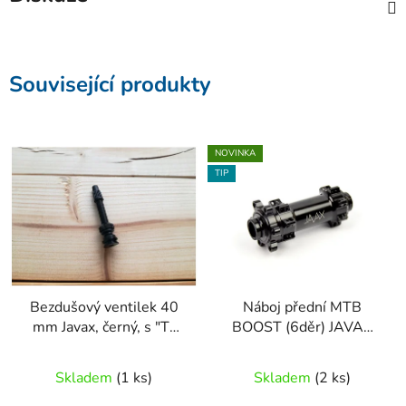
Související produkty
NOVINKA
TIP
Bezdušový ventilek 40
Náboj přední MTB
mm Javax, černý, s "T"
BOOST (6děr) JAVAX
otvorem
M519B, 28 děr,
15x110mm, černý,
Skladem
(1 ks)
Skladem
(2 ks)
Javax logo