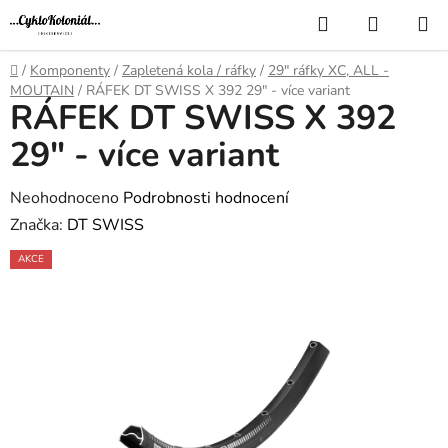
Přejít
Hledat
NÁKUP
na
KOŠÍK
obsah
Domů
/
Komponenty
/
Zapletená kola / ráfky
/
29" ráfky XC, ALL -
MOUTAIN
/
RÁFEK DT SWISS X 392 29" - více variant
RÁFEK DT SWISS X 392
29" - více variant
Průměrné
Neohodnoceno
Podrobnosti hodnocení
hodnocení
Značka:
DT SWISS
produktu
AKCE
je
0,0
z
5
hvězdiček.