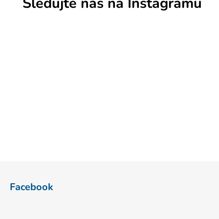
Sledujte nás na Instagramu
Z
á
Facebook
p
a
t