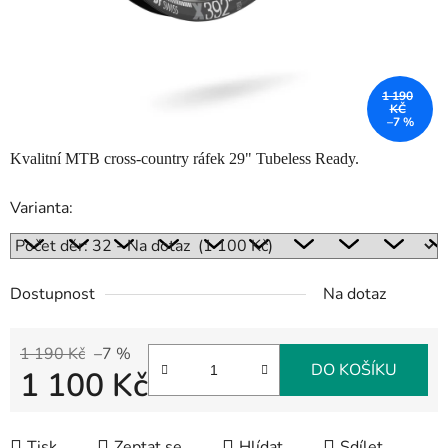
1 190
KČ
–7 %
Kvalitní MTB cross-country ráfek 29" Tubeless Ready.
Varianta:
Dostupnost
Na dotaz
1 190 Kč
–7 %
DO KOŠÍKU
1 100 Kč
Měrná cena:
Tisk
Zeptat se
Hlídat
Sdílet