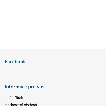
Z
á
Facebook
p
a
t
í
Informace pro vás
Náš příběh
Hodnocení obchodu