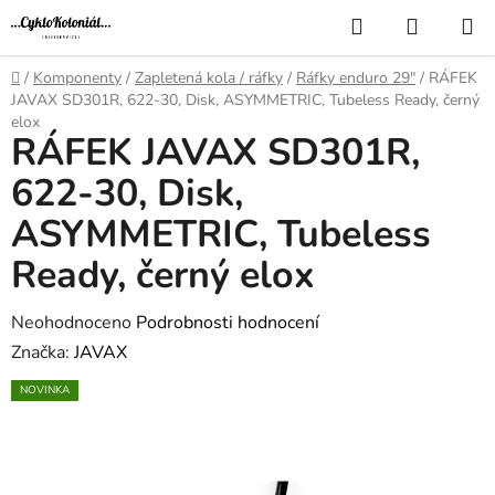
Přejít
Hledat
NÁKUP
na
KOŠÍK
obsah
Domů
/
Komponenty
/
Zapletená kola / ráfky
/
Ráfky enduro 29"
/
RÁFEK
JAVAX SD301R, 622-30, Disk, ASYMMETRIC, Tubeless Ready, černý
elox
RÁFEK JAVAX SD301R,
622-30, Disk,
ASYMMETRIC, Tubeless
Ready, černý elox
Průměrné
Neohodnoceno
Podrobnosti hodnocení
hodnocení
Značka:
JAVAX
produktu
NOVINKA
je
0,0
z