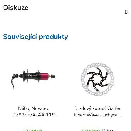
Diskuze
Související produkty
Náboj Novatec
Brzdový kotouč Galfer
D792SB/A-AA 11S
Fixed Wave - uchycení
zadní, černý 32-děr
šrouby