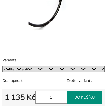
5
hvězdiček.
Varianta:
Dostupnost
Zvolte variantu
1 135 Kč
DO KOŠÍKU
Měrná cena: