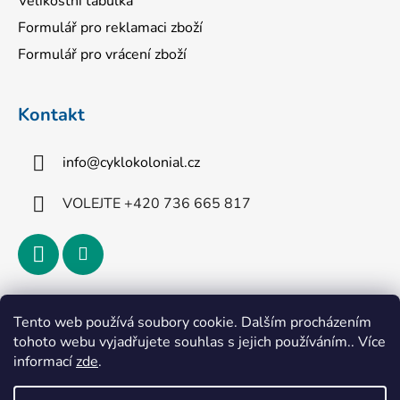
Velikostní tabulka
Formulář pro reklamaci zboží
Formulář pro vrácení zboží
Kontakt
info
@
cyklokolonial.cz
VOLEJTE +420 736 665 817
Přijímáme online platby
Tento web používá soubory cookie. Dalším procházením
tohoto webu vyjadřujete souhlas s jejich používáním.. Více
informací
zde
.