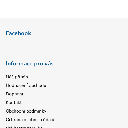
Z
á
Facebook
p
a
t
í
Informace pro vás
Náš příběh
Hodnocení obchodu
Doprava
Kontakt
Obchodní podmínky
Ochrana osobních údajů