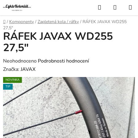
Přejít
Hledat
NÁKUP
na
KOŠÍK
obsah
Domů
/
Komponenty
/
Zapletená kola / ráfky
/
RÁFEK JAVAX WD255
27,5"
RÁFEK JAVAX WD255
27,5"
Průměrné
Neohodnoceno
Podrobnosti hodnocení
hodnocení
Značka:
JAVAX
produktu
NOVINKA
je
TIP
0,0
z
5
hvězdiček.