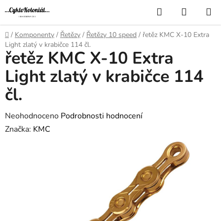
Přejít
Hledat
NÁKUP
na
KOŠÍK
obsah
Domů
/
Komponenty
/
Řetězy
/
Řetězy 10 speed
/
řetěz KMC X-10 Extra
Light zlatý v krabičce 114 čl.
řetěz KMC X-10 Extra
Light zlatý v krabičce 114
čl.
Průměrné
Neohodnoceno
Podrobnosti hodnocení
hodnocení
Značka:
KMC
produktu
je
0,0
z
5
hvězdiček.