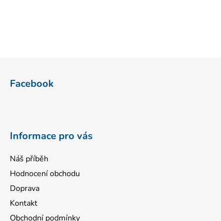
Z
á
Facebook
p
a
t
í
Informace pro vás
Náš příběh
Hodnocení obchodu
Doprava
Kontakt
Obchodní podmínky