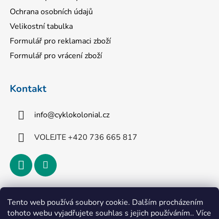
Ochrana osobních údajů
Velikostní tabulka
Formulář pro reklamaci zboží
Formulář pro vrácení zboží
Kontakt
info
@
cyklokolonial.cz
VOLEJTE +420 736 665 817
Přijímáme online platby
Tento web používá soubory cookie. Dalším procházením
tohoto webu vyjadřujete souhlas s jejich používáním.. Více