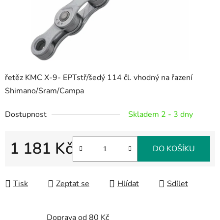
řetěz KMC X-9- EPTstř/šedý 114 čl. vhodný na řazení
Shimano/Sram/Campa
Dostupnost
Skladem 2 - 3 dny
1 181 Kč
DO KOŠÍKU
Měrná cena:
Tisk
Zeptat se
Hlídat
Sdílet
Doprava od 80 Kč