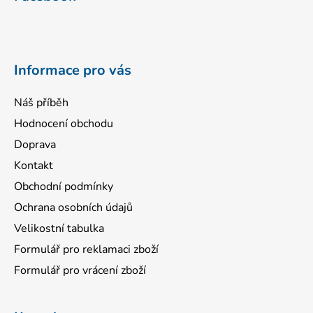
p
a
t
í
Informace pro vás
Náš příběh
Hodnocení obchodu
Doprava
Kontakt
Obchodní podmínky
Ochrana osobních údajů
Velikostní tabulka
Formulář pro reklamaci zboží
Formulář pro vrácení zboží