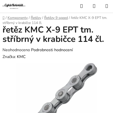
Přejít
Hledat
NÁKUP
na
KOŠÍK
obsah
Domů
/
Komponenty
/
Řetězy
/
Řetězy 9 speed
/
řetěz KMC X-9 EPT tm.
stříbrný v krabičce 114 čl.
řetěz KMC X-9 EPT tm.
stříbrný v krabičce 114 čl.
Průměrné
Neohodnoceno
Podrobnosti hodnocení
hodnocení
Značka:
KMC
produktu
je
0,0
z
5
hvězdiček.