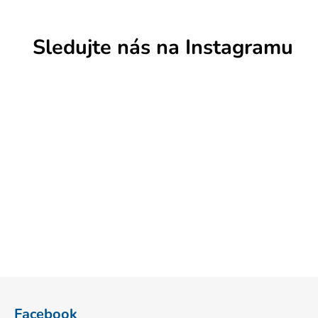
Sledujte nás na Instagramu
Z
á
Facebook