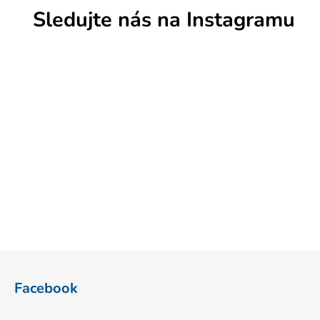
Sledujte nás na Instagramu
Z
á
Facebook
p
a