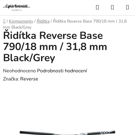
Přejít
Hledat
NÁKUP
na
KOŠÍK
obsah
Domů
/
Komponenty
/
Řídítka
/
Řidítka Reverse Base 790/18 mm / 31,8
mm Black/Grey
Řidítka Reverse Base
790/18 mm / 31,8 mm
Black/Grey
Průměrné
Neohodnoceno
Podrobnosti hodnocení
hodnocení
Značka:
Reverse
produktu
je
0,0
z
5
hvězdiček.