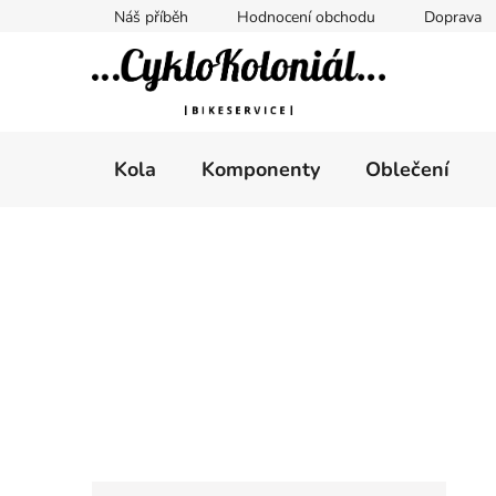
Přejít
Náš příběh
Hodnocení obchodu
Doprava
na
obsah
Kola
Komponenty
Oblečení
P
o
s
t
r
a
n
n
K
Přeskočit