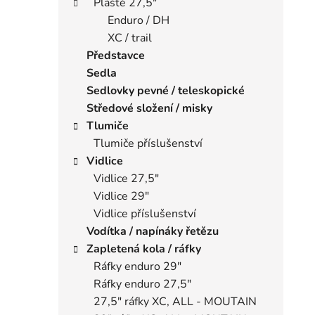
Pláště 27,5"
Enduro / DH
XC / trail
Představce
Sedla
Sedlovky pevné / teleskopické
Středové složení / misky
Tlumiče
Tlumiče příslušenství
Vidlice
Vidlice 27,5"
Vidlice 29"
Vidlice příslušenství
Vodítka / napínáky řetězu
Zapletená kola / ráfky
Ráfky enduro 29"
Ráfky enduro 27,5"
27,5" ráfky XC, ALL - MOUTAIN