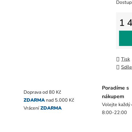
Dostup
je
0,0
z
1 
5
Měrná
hvězdič
Tisk
Sdíle
Poradíme s
Doprava od 80 Kč
nákupem
ZDARMA
nad 5.000 Kč
Volejte každý
Vrácení
ZDARMA
8:00-22:00