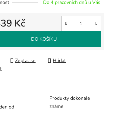
nost
Do 4 pracovních dnů u Vás
439 Kč
 cena:
ek.
DO KOŠÍKU
Zeptat se
Hlídat
t
Produkty dokonale
známe
 den od