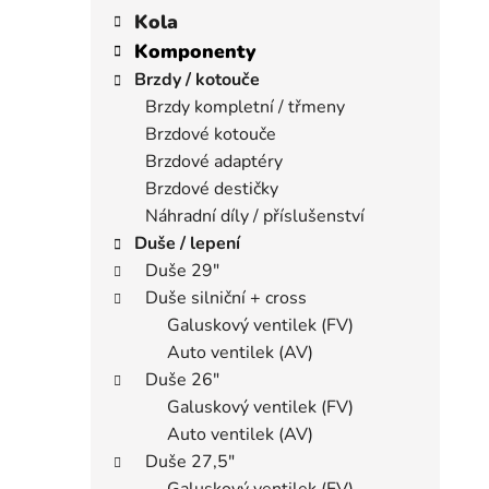
í
a
kategorie
Kola
p
t
Komponenty
a
e
Brzdy / kotouče
n
g
Brzdy kompletní / třmeny
e
o
Brzdové kotouče
r
l
i
Brzdové adaptéry
e
Brzdové destičky
Náhradní díly / příslušenství
Duše / lepení
Duše 29"
Duše silniční + cross
Galuskový ventilek (FV)
Auto ventilek (AV)
Duše 26"
Galuskový ventilek (FV)
Auto ventilek (AV)
Duše 27,5"
Galuskový ventilek (FV)