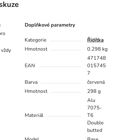
skuze
ů
Doplňkové parametry
pro
Kategorie
Řídítka
Hmotnost
0.298 kg
 vždy
471748
EAN
015745
7
Barva
červená
Hmotnost
298 g
Alu
7075-
Materiál
T6
Double
butted
Model
Base