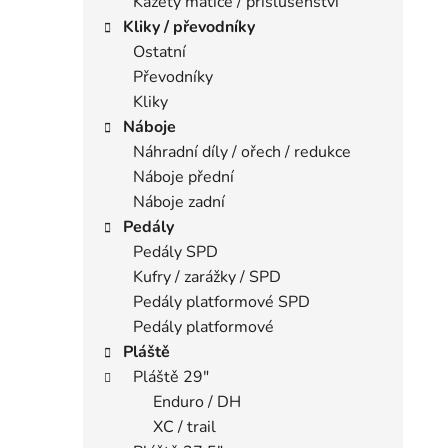
Kazety matice / příslušenství
Kliky / převodníky
Ostatní
Převodníky
Kliky
Náboje
Náhradní díly / ořech / redukce
Náboje přední
Náboje zadní
Pedály
Pedály SPD
Kufry / zarážky / SPD
Pedály platformové SPD
Pedály platformové
Pláště
Pláště 29"
Enduro / DH
XC / trail