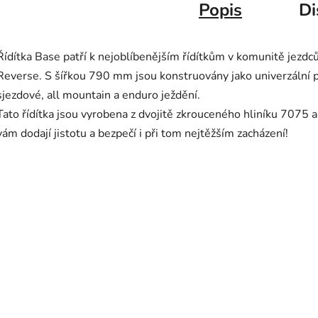
Popis
Di
Řídítka Base patří k nejoblíbenějším řídítkům v komunitě jezdc
Reverse. S šířkou 790 mm jsou konstruovány jako univerzální 
sjezdové, all mountain a enduro ježdění.
Tato řídítka jsou vyrobena z dvojitě zkrouceného hliníku 7075 a
vám dodají jistotu a bezpečí i při tom nejtěžším zacházení!