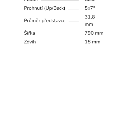
Prohnutí (Up/Back)
5x7°
31,8
Průměr představce
mm
Šířka
790 mm
Zdvih
18 mm