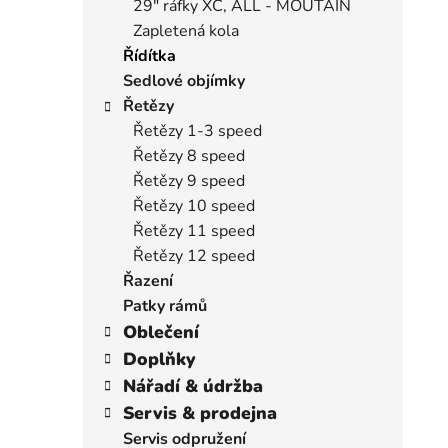
29" ráfky XC, ALL - MOUTAIN
Zapletená kola
Řídítka
Sedlové objímky
Řetězy
Řetězy 1-3 speed
Řetězy 8 speed
Řetězy 9 speed
Řetězy 10 speed
Řetězy 11 speed
Řetězy 12 speed
Řazení
Patky rámů
Oblečení
Doplňky
Nářadí & údržba
Servis & prodejna
Servis odpružení