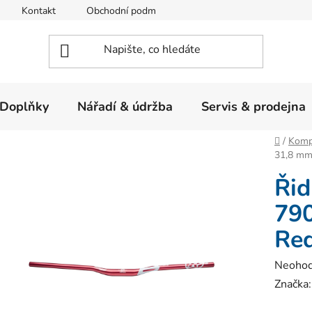
Kontakt
Obchodní podmínky
Ochrana osobních údajů
Doplňky
Nářadí & údržba
Servis & prodejna
Domů
/
Komp
31,8 mm
Řid
79
Re
Průměr
Neoho
hodnoc
Značka
produk