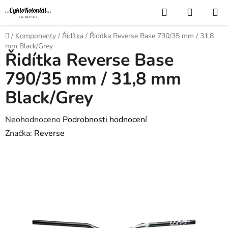
Přejít
Hledat
NÁKUP
na
KOŠÍK
obsah
Domů
/
Komponenty
/
Řídítka
/
Řidítka Reverse Base 790/35 mm / 31,8
mm Black/Grey
Řidítka Reverse Base
790/35 mm / 31,8 mm
Black/Grey
Průměrné
Neohodnoceno
Podrobnosti hodnocení
hodnocení
Značka:
Reverse
produktu
je
0,0
z
5
hvězdiček.