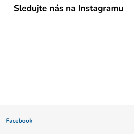
Sledujte nás na Instagramu
Z
á
Facebook
p
a