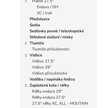
Pláště 27,5"
Enduro / DH
XC / trail
Představce
Sedla
Sedlovky pevné / teleskopické
Středové složení / misky
Tlumiče
Tlumiče příslušenství
Vidlice
Vidlice 27,5"
Vidlice 29"
Vidlice příslušenství
Vodítka / napínáky řetězu
Zapletená kola / ráfky
Ráfky enduro 29"
Ráfky enduro 27,5"
27,5" ráfky XC, ALL - MOUTAIN