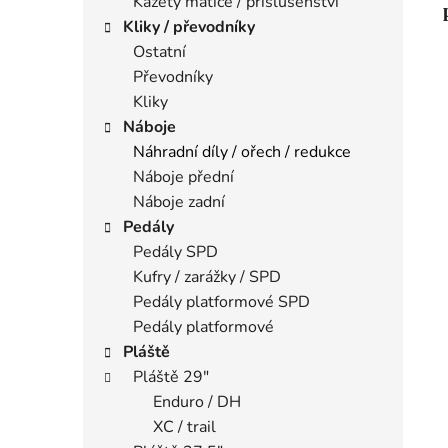
Kazety matice / příslušenství
Kliky / převodníky
Ostatní
Převodníky
Kliky
Náboje
Náhradní díly / ořech / redukce
Náboje přední
Náboje zadní
Pedály
Pedály SPD
Kufry / zarážky / SPD
Pedály platformové SPD
Pedály platformové
Pláště
Pláště 29"
Enduro / DH
XC / trail