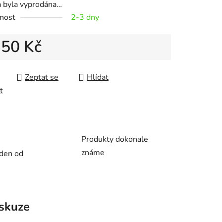
a byla vyprodána…
nost
2-3 dny
350 Kč
ek.
 cena:
Zeptat se
Hlídat
t
Produkty dokonale
známe
 den od
skuze