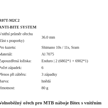
R07T-M2C2
ANTI-BITE SYSTEM
Vnitřní průměr ořechu
36.0 mm
(část s praporky)
Pro kazetu:
Shimano 10s / 11s, Sram
Materiál:
Al 7075
Zapouzdřená ložiska:
Enduro | 2 (6802*1 + 6902*1)
Počet západek:
6
Přenos při záběru:
3 západky
Barva:
hnědá
Hmotnost:
80 g
Volnoběžný ořech pro MTB náboje Bitex s vnitřním