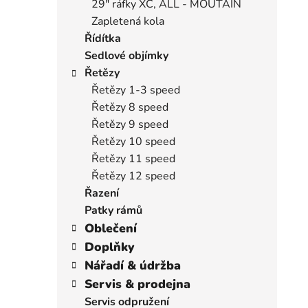
29" ráfky XC, ALL - MOUTAIN
Zapletená kola
Řídítka
Sedlové objímky
Řetězy
Řetězy 1-3 speed
Řetězy 8 speed
Řetězy 9 speed
Řetězy 10 speed
Řetězy 11 speed
Řetězy 12 speed
Řazení
Patky rámů
Oblečení
Doplňky
Nářadí & údržba
Servis & prodejna
Servis odpružení