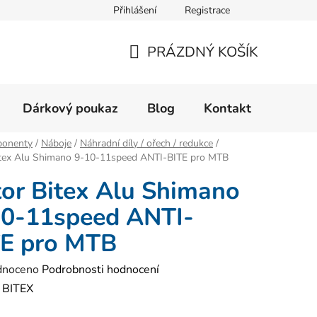
Přihlášení
Registrace
Velikostní tabulka
Formulář pro reklamaci zboží
Form
PRÁZDNÝ KOŠÍK
NÁKUPNÍ
KOŠÍK
Dárkový poukaz
Blog
Kontakt
onenty
/
Náboje
/
Náhradní díly / ořech / redukce
/
itex Alu Shimano 9-10-11speed ANTI-BITE pro MTB
or Bitex Alu Shimano
10-11speed ANTI-
TE pro MTB
né
dnoceno
Podrobnosti hodnocení
ení
:
BITEX
tu