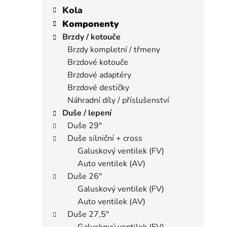
í
a
kategorie
Kola
p
t
Komponenty
a
e
Brzdy / kotouče
n
g
Brzdy kompletní / třmeny
e
o
Brzdové kotouče
r
l
i
Brzdové adaptéry
e
Brzdové destičky
Náhradní díly / příslušenství
Duše / lepení
Duše 29"
Duše silniční + cross
Galuskový ventilek (FV)
Auto ventilek (AV)
Duše 26"
Galuskový ventilek (FV)
Auto ventilek (AV)
Duše 27,5"
Galuskový ventilek (FV)