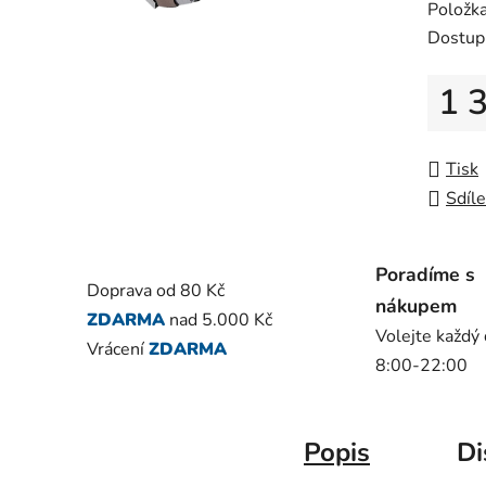
Položk
je
Dostup
0,0
z
1 
5
hvězdič
Měrná
Tisk
Sdíle
Poradíme s
Doprava od 80 Kč
nákupem
ZDARMA
nad 5.000 Kč
Volejte každý
Vrácení
ZDARMA
8:00-22:00
Popis
Di