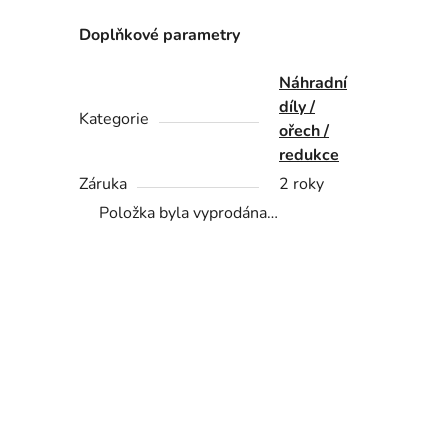
Doplňkové parametry
Náhradní
díly /
Kategorie
ořech /
redukce
Záruka
2 roky
Položka byla vyprodána…