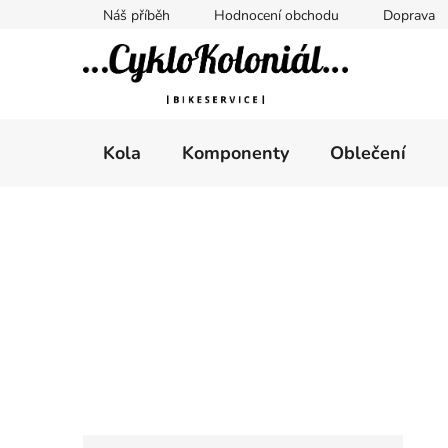
Přejít
Náš příběh
Hodnocení obchodu
Doprava
na
obsah
Kola
Komponenty
Oblečení
P
o
s
t
r
a
n
n
K
Přeskočit