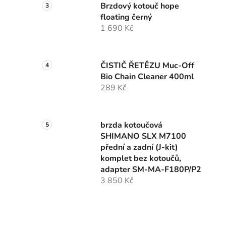
Brzdový kotouč hope
floating černý
1 690 Kč
ČISTIČ ŘETĚZU Muc-Off
Bio Chain Cleaner 400ml
289 Kč
brzda kotoučová
SHIMANO SLX M7100
přední a zadní (J-kit)
komplet bez kotoučů,
adapter SM-MA-F180P/P2
3 850 Kč