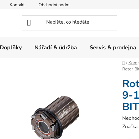
Kontakt
Obchodní podmínky
Ochrana osobních údajů
Doplňky
Nářadí & údržba
Servis & prodejna
Domů
/
Komp
Rotor B
Rot
9-
BI
Průměr
Neoho
hodnoc
Značka
produk