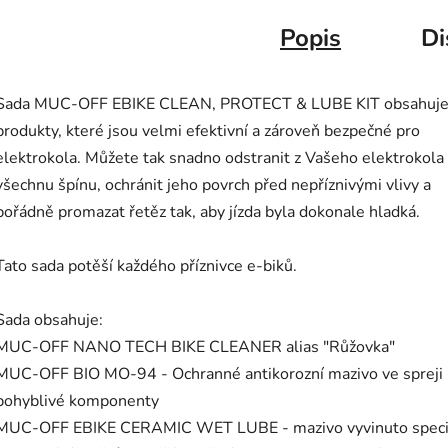
Popis
Di
Sada MUC-OFF EBIKE CLEAN, PROTECT & LUBE KIT obsahuj
produkty, které jsou velmi efektivní a zároveň bezpečné pro
elektrokola. Můžete tak snadno odstranit z Vašeho elektrokola
všechnu špínu, ochránit jeho povrch před nepříznivými vlivy a
pořádně promazat řetěz tak, aby jízda byla dokonale hladká.
Tato sada potěší každého příznivce e-biků.
Sada obsahuje:
MUC-OFF NANO TECH BIKE CLEANER alias "Růžovka"
MUC-OFF BIO MO-94 - Ochranné antikorozní mazivo ve spreji
pohyblivé komponenty
MUC-OFF EBIKE CERAMIC WET LUBE - mazivo vyvinuto speci