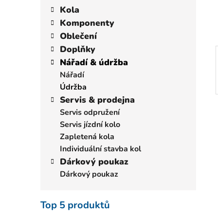
í
a
kategorie
Kola
p
t
Komponenty
a
e
Oblečení
n
g
Doplňky
e
o
r
Nářadí & údržba
l
i
Nářadí
e
Údržba
Servis & prodejna
Servis odpružení
Servis jízdní kolo
Zapletená kola
Individuální stavba kol
Dárkový poukaz
Dárkový poukaz
Top 5 produktů