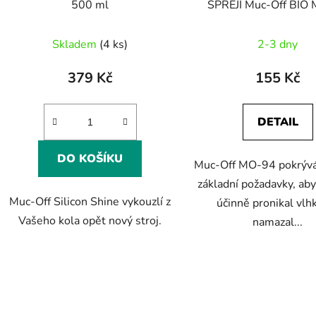
500 ml
SPREJI Muc-Off BIO
400ml
Skladem
(4 ks)
2-3 dny
379 Kč
155 Kč
DETAIL
DO KOŠÍKU
Muc-Off MO-94 pokrývá
základní požadavky, aby
Muc-Off Silicon Shine vykouzlí z
účinně pronikal vlhk
Vašeho kola opět nový stroj.
namazal...