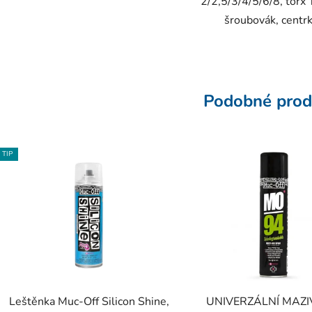
2/2,5/3/4/5/6/8, torx
šroubovák, centrk
Podobné prod
TIP
Leštěnka Muc-Off Silicon Shine,
UNIVERZÁLNÍ MAZI