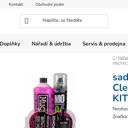
Kontakt
Obchodní podmínky
Ochrana osobních údajů
Doplňky
Nářadí & údržba
Servis & prodejna
Domů
/
Nářad
PROTECT
sa
Cl
KIT
Průměr
Neoho
hodnoc
Značka
produk