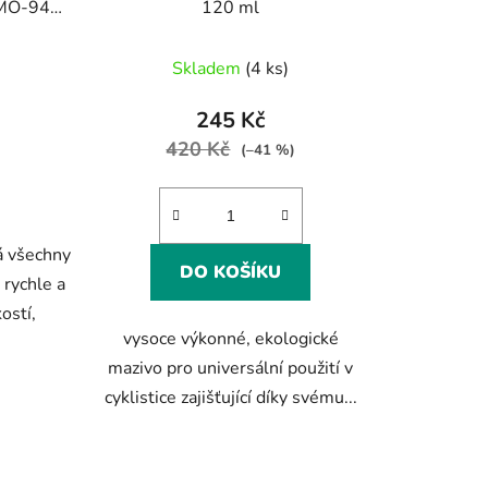
 MO-94
120 ml
Skladem
(4 ks)
245 Kč
420 Kč
(–41 %)
 všechny
DO KOŠÍKU
 rychle a
ostí,
vysoce výkonné, ekologické
mazivo pro universální použití v
cyklistice zajišťující díky svému...