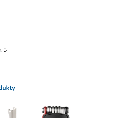
h. E-
odukty