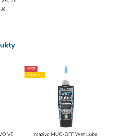
 T25, 2x
líč
ukty
AKCE
VÝPRODEJ
VO VE
mazivo MUC-OFF Wet Lube