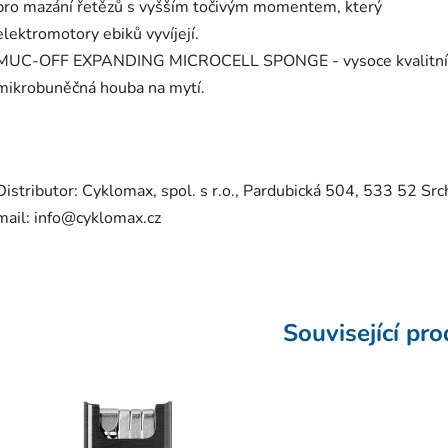
pro mazání řetězů s vyšším točivým momentem, který
elektromotory ebiků vyvíjejí.
MUC-OFF EXPANDING MICROCELL SPONGE - vysoce kvalitní
mikrobuněčná houba na mytí.
Distributor: Cyklomax, spol. s r.o., Pardubická 504, 533 52 Src
mail: info@cyklomax.cz
Související pr