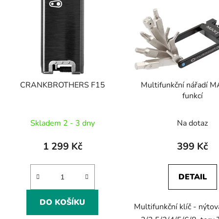
CRANKBROTHERS F15
Multifunkční nářadí 
funkcí
Skladem 2 - 3 dny
Na dotaz
1 299 Kč
399 Kč
DETAIL
DO KOŠÍKU
Multifunkční klíč - nýto