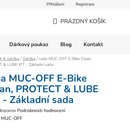
Přihlášení
Registrace
Velikostní tabulka
Formulář pro reklamaci zboží
Form
PRÁZDNÝ KOŠÍK
NÁKUPNÍ
KOŠÍK
Dárkový poukaz
Blog
Kontakt
í & údržba
/
Údržba
/
sada MUC-OFF E-Bike Clean,
 & LUBE KIT - Základní sada
da MUC-OFF E-Bike
ean, PROTECT & LUBE
 - Základní sada
né
dnoceno
Podrobnosti hodnocení
ení
:
MUC-OFF
tu