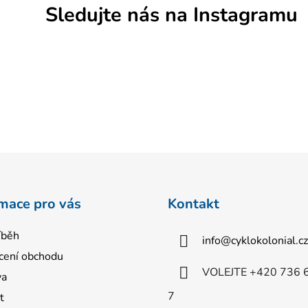
Sledujte nás na Instagramu
mace pro vás
Kontakt
íběh
info
@
cyklokolonial.cz
ení obchodu
VOLEJTE +420 736 
va
7
t