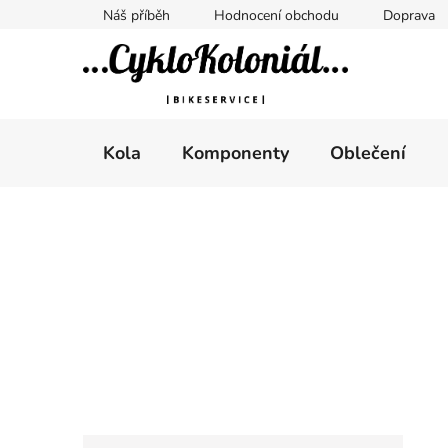
Přejít
Náš příběh
Hodnocení obchodu
Doprava
na
obsah
Kola
Komponenty
Oblečení
P
o
s
t
r
a
n
n
K
Přeskočit