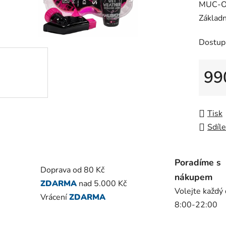
MUC-OF
je
Základn
0,0
z
Dostup
5
hvězdič
99
Měrná
Tisk
Sdíle
Poradíme s
Doprava od 80 Kč
nákupem
ZDARMA
nad 5.000 Kč
Volejte každý
Vrácení
ZDARMA
8:00-22:00