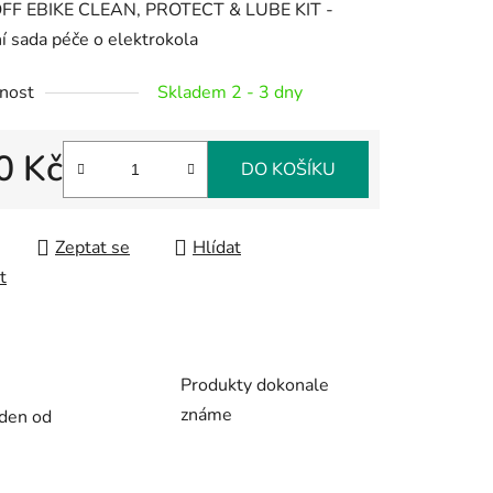
F EBIKE CLEAN, PROTECT & LUBE KIT -
í sada péče o elektrokola
nost
Skladem 2 - 3 dny
ek.
0 Kč
DO KOŠÍKU
 cena:
Zeptat se
Hlídat
t
Produkty dokonale
známe
 den od