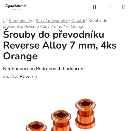
Přejít
Hledat
NÁKUP
na
KOŠÍK
obsah
Domů
/
Komponenty
/
Kliky / převodníky
/
Ostatní
/
Šrouby do
převodníku Reverse Alloy 7 mm, 4ks Orange
Šrouby do převodníku
Reverse Alloy 7 mm, 4ks
Orange
Průměrné
Neohodnoceno
Podrobnosti hodnocení
hodnocení
Značka:
Reverse
produktu
je
0,0
z
5
hvězdiček.