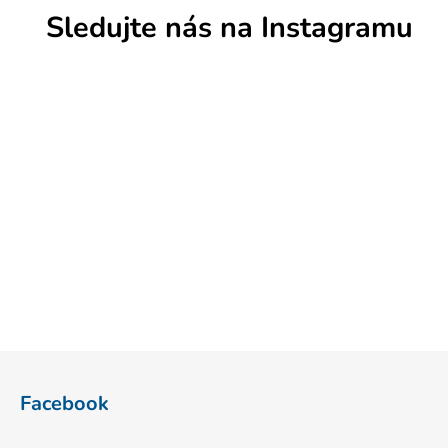
Sledujte nás na Instagramu
Z
á
Facebook
p
a