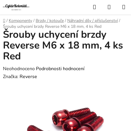
Přejít
Hledat
NÁKUP
na
KOŠÍK
obsah
Domů
/
Komponenty
/
Brzdy / kotouče
/
Náhradní díly / příslušenství
/
Šrouby uchycení brzdy Reverse M6 x 18 mm, 4 ks Red
Šrouby uchycení brzdy
Reverse M6 x 18 mm, 4 ks
Red
Průměrné
Neohodnoceno
Podrobnosti hodnocení
hodnocení
Značka:
Reverse
produktu
je
0,0
z
5
hvězdiček.