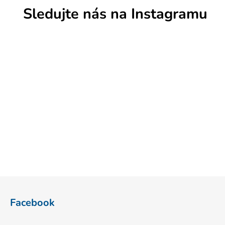
Sledujte nás na Instagramu
Z
á
Facebook
p
a