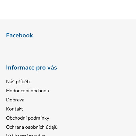
Z
á
Facebook
p
a
t
í
Informace pro vás
Náš příběh
Hodnocení obchodu
Doprava
Kontakt
Obchodní podmínky
Ochrana osobních údajů