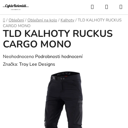
Přejít
Hledat
NÁKUP
na
KOŠÍK
obsah
Domů
/
Oblečení
/
Oblečení na kolo
/
Kalhoty
/
TLD KALHOTY RUCKUS
CARGO MONO
TLD KALHOTY RUCKUS
CARGO MONO
Průměrné
Neohodnoceno
Podrobnosti hodnocení
hodnocení
Značka:
Troy Lee Designs
produktu
je
0,0
z
5
hvězdiček.