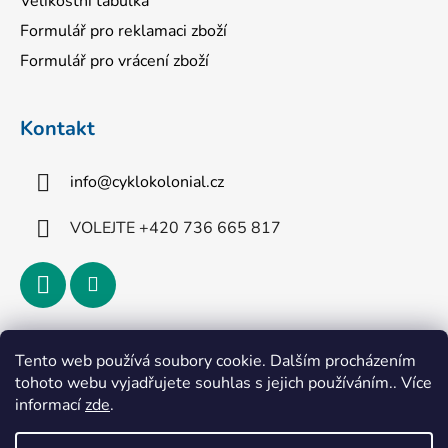
Velikostní tabulka
Formulář pro reklamaci zboží
Formulář pro vrácení zboží
Kontakt
info
@
cyklokolonial.cz
VOLEJTE +420 736 665 817
Přijímáme online platby
Tento web používá soubory cookie. Dalším procházením
tohoto webu vyjadřujete souhlas s jejich používáním.. Více
informací
zde
.