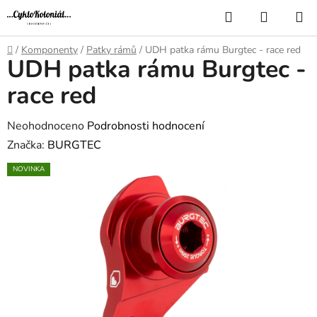
Přejít
Hledat
NÁKUP
na
KOŠÍK
obsah
Domů
/
Komponenty
/
Patky rámů
/
UDH patka rámu Burgtec - race red
UDH patka rámu Burgtec -
race red
Průměrné
Neohodnoceno
Podrobnosti hodnocení
hodnocení
Značka:
BURGTEC
produktu
NOVINKA
je
0,0
z
5
hvězdiček.