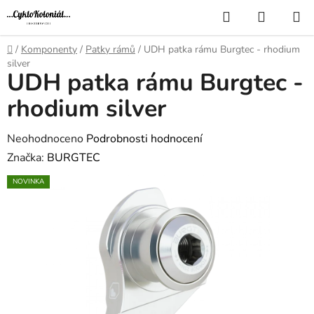
Přejít
Hledat
NÁKUP
na
KOŠÍK
obsah
Domů
/
Komponenty
/
Patky rámů
/
UDH patka rámu Burgtec - rhodium
silver
UDH patka rámu Burgtec -
rhodium silver
Průměrné
Neohodnoceno
Podrobnosti hodnocení
hodnocení
Značka:
BURGTEC
produktu
NOVINKA
je
0,0
z
5
hvězdiček.