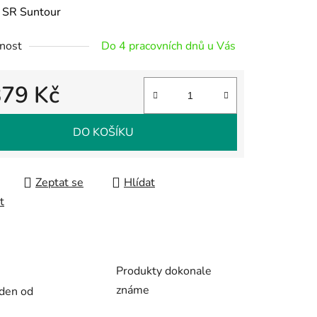
ení
:
SR Suntour
tu
nost
Do 4 pracovních dnů u Vás
879 Kč
 cena:
ek.
DO KOŠÍKU
Zeptat se
Hlídat
t
Produkty dokonale
známe
 den od