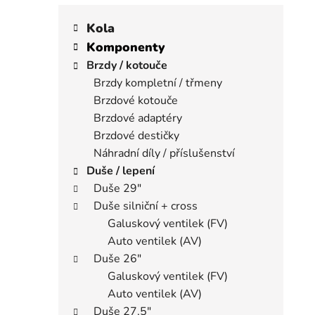
K
Přeskočit
í
a
kategorie
Kola
p
t
Komponenty
a
e
Brzdy / kotouče
n
g
Brzdy kompletní / třmeny
e
o
Brzdové kotouče
r
l
i
Brzdové adaptéry
e
Brzdové destičky
Náhradní díly / příslušenství
Duše / lepení
Duše 29"
Duše silniční + cross
Galuskový ventilek (FV)
Auto ventilek (AV)
Duše 26"
Galuskový ventilek (FV)
Auto ventilek (AV)
Duše 27,5"