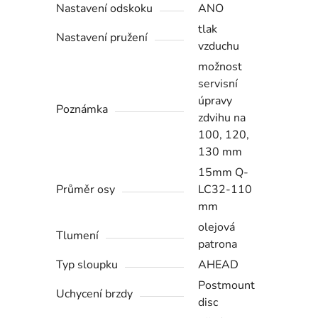
Nastavení odskoku
ANO
tlak
Nastavení pružení
vzduchu
možnost
servisní
úpravy
Poznámka
zdvihu na
100, 120,
130 mm
15mm Q-
Průměr osy
LC32-110
mm
olejová
Tlumení
patrona
Typ sloupku
AHEAD
Postmount
Uchycení brzdy
disc