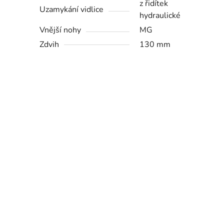
z řidítek
Uzamykání vidlice
hydraulické
Vnější nohy
MG
Zdvih
130 mm