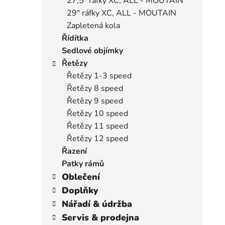
27,5" ráfky XC, ALL - MOUTAIN
29" ráfky XC, ALL - MOUTAIN
Zapletená kola
Řídítka
Sedlové objímky
Řetězy
Řetězy 1-3 speed
Řetězy 8 speed
Řetězy 9 speed
Řetězy 10 speed
Řetězy 11 speed
Řetězy 12 speed
Řazení
Patky rámů
Oblečení
Doplňky
Nářadí & údržba
Servis & prodejna