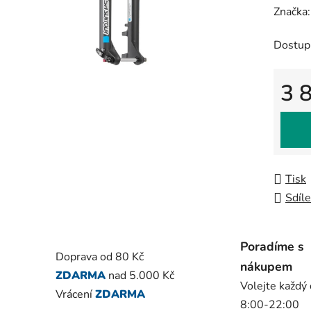
hodnoc
Značka
produk
Dostup
je
0,0
z
3 
5
Měrná
hvězdič
Tisk
Sdíle
Poradíme s
Doprava od 80 Kč
nákupem
ZDARMA
nad 5.000 Kč
Volejte každý
Vrácení
ZDARMA
8:00-22:00