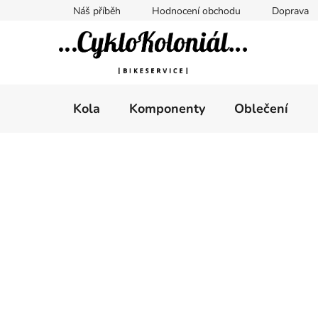
Přejít
Náš příběh
Hodnocení obchodu
Doprava
na
obsah
Kola
Komponenty
Oblečení
P
o
s
t
r
a
n
n