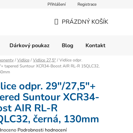
Přihlášení
Registrace
Velikostní tabulka
Formulář pro reklamaci zboží
Form
PRÁZDNÝ KOŠÍK
NÁKUPNÍ
KOŠÍK
Dárkový poukaz
Blog
Kontakt
onenty
/
Vidlice
/
Vidlice 27,5"
/
Vidlice odpr.
5"+ tapered Suntour XCR34-Boost AIR RL-R 15QLC32,
130mm
lice odpr. 29"/27,5"+
ered Suntour XCR34-
st AIR RL-R
QLC32, černá, 130mm
né
dnoceno
Podrobnosti hodnocení