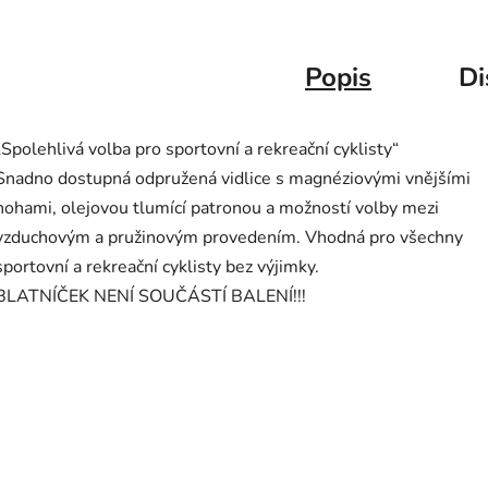
Popis
Di
„Spolehlivá volba pro sportovní a rekreační cyklisty“
Snadno dostupná odpružená vidlice s magnéziovými vnějšími
nohami, olejovou tlumící patronou a možností volby mezi
vzduchovým a pružinovým provedením. Vhodná pro všechny
sportovní a rekreační cyklisty bez výjimky.
BLATNÍČEK NENÍ SOUČÁSTÍ BALENÍ!!!