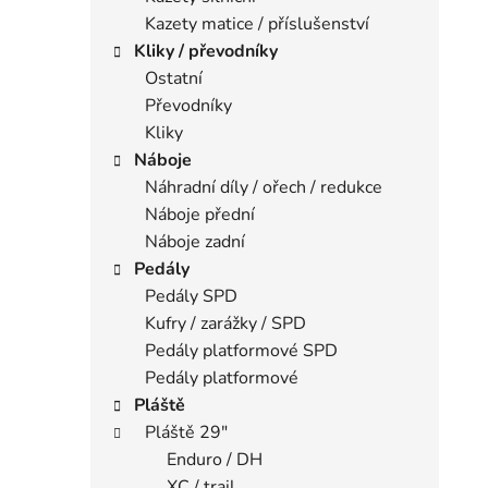
Kazety matice / příslušenství
Kliky / převodníky
Ostatní
Převodníky
Kliky
Náboje
Náhradní díly / ořech / redukce
Náboje přední
Náboje zadní
Pedály
Pedály SPD
Kufry / zarážky / SPD
Pedály platformové SPD
Pedály platformové
Pláště
Pláště 29"
Enduro / DH
XC / trail