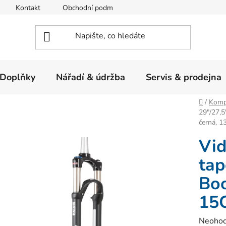
Kontakt
Obchodní podmínky
Ochrana osobních údajů
Doplňky
Nářadí & údržba
Servis & prodejna
Domů
/
Komp
29"/27,
černá, 
Vid
tap
Boo
15
Průměr
Neoho