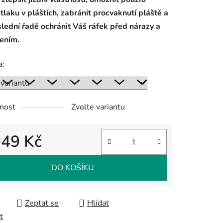
 tlaku v pláštích, zabránit procvaknutí pláště a
lední řadě ochránit Váš ráfek před nárazy a
ením.
ek.
a:
nost
Zvolte variantu
949 Kč
 cena:
DO KOŠÍKU
Zeptat se
Hlídat
t