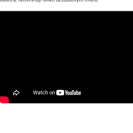
tekutiny, neovlivňují funkci bezdušových tmelů.