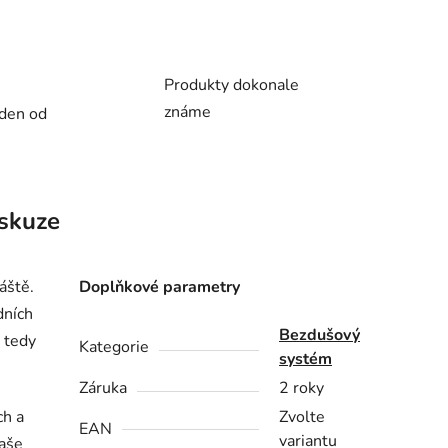
Produkty dokonale
známe
 den od
skuze
áště.
Doplňkové parametry
dních
Bezdušový
 tedy
Kategorie
systém
Záruka
2 roky
ch a
Zvolte
EAN
variantu
vaše