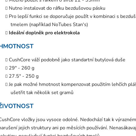
Možno použít s ráfkem o šířce 22 - 35mm
Nutno instalovat do ráfku bezdušovou pásku
Pro lepší funkci se doporučuje použít v kombinaci s bezd
tmelem (například NoTubes Stan's)
Ideální doplněk pro elektrokola
HMOTNOST
CushCore váží podobně jako standartní butylová duše
29" - 260 g
27.5" - 250 g
Je pak možné hmotnost kompenzovat použitím lehčích plá
ušetřit tak několik set gramů
ŽIVOTNOST
CushCore vložky jsou vysoce odolné. Nedochází tak k výrazné
narušení jejich struktury ani po měsících používání. Nenasákavaj