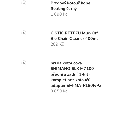
Brzdový kotouč hope
floating černý
1 690 Kč
ČISTIČ ŘETĚZU Muc-Off
Bio Chain Cleaner 400ml
289 Kč
brzda kotoučová
SHIMANO SLX M7100
přední a zadní (J-kit)
komplet bez kotoučů,
adapter SM-MA-F180P/P2
3 850 Kč