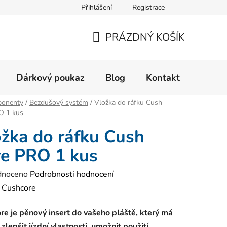
Přihlášení
Registrace
Velikostní tabulka
Formulář pro reklamaci zboží
Form
PRÁZDNÝ KOŠÍK
NÁKUPNÍ
KOŠÍK
Dárkový poukaz
Blog
Kontakt
onenty
/
Bezdušový systém
/
Vložka do ráfku Cush
O 1 kus
žka do ráfku Cush
e PRO 1 kus
né
dnoceno
Podrobnosti hodnocení
ení
:
Cushcore
tu
e je pěnový insert do vašeho pláště, který má
 zlepšit jízdní vlastnosti, umožnit použití