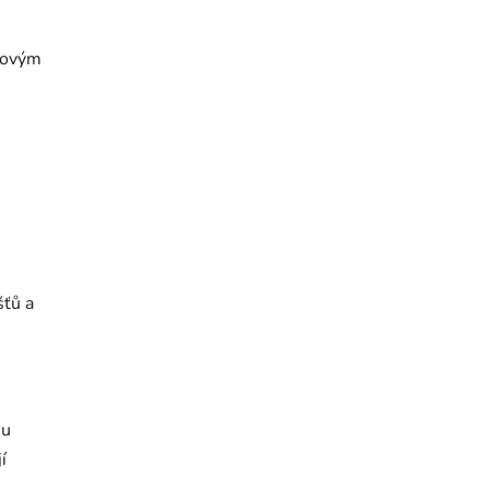
ušovým
šťů a
mu
í