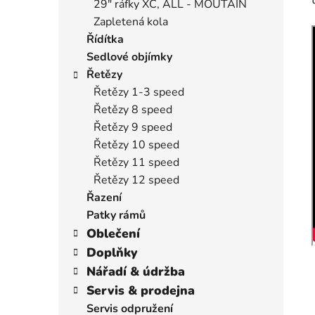
29" ráfky XC, ALL - MOUTAIN
Zapletená kola
Řídítka
Sedlové objímky
Řetězy
Řetězy 1-3 speed
Řetězy 8 speed
Řetězy 9 speed
Řetězy 10 speed
Řetězy 11 speed
Řetězy 12 speed
Řazení
Patky rámů
Oblečení
Doplňky
Nářadí & údržba
Servis & prodejna
Servis odpružení