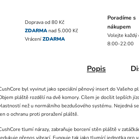
Poradíme s
Doprava od 80 Kč
nákupem
ZDARMA
nad 5.000 Kč
Volejte každý
Vrácení
ZDARMA
8:00-22:00
Popis
Di
CushCore byl vyvinut jako speciální pěnový insert do Vašeho pl
Objem pláště rozdělí na dvě komory. Cílem je docílit lepších jíz
vlastností než u normálního bezdušového systému. Nejedná se
jen o ochranu proti proražení pláště.
CushCore tlumí nárazy, zabraňuje borcení stěn pláště v zatáčká
redukuje přenos vibrací. Funguje tak jako tlumící jednotka pro 