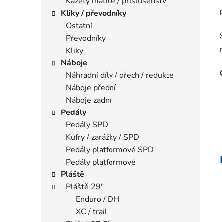
Kazety matice / příslušenství
Kliky / převodníky
Ostatní
Převodníky
Kliky
Náboje
Náhradní díly / ořech / redukce
Náboje přední
Náboje zadní
Pedály
Pedály SPD
Kufry / zarážky / SPD
Pedály platformové SPD
Pedály platformové
Pláště
Pláště 29"
Enduro / DH
XC / trail