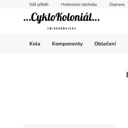
Přejít
Náš příběh
Hodnocení obchodu
Doprava
na
obsah
Kola
Komponenty
Oblečení
P
o
s
t
r
a
n
n
K
Přeskočit