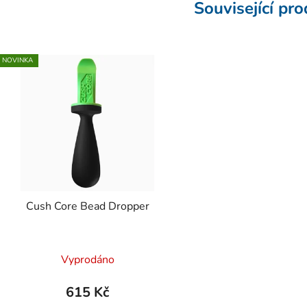
Související pr
NOVINKA
Cush Core Bead Dropper
Vyprodáno
615 Kč