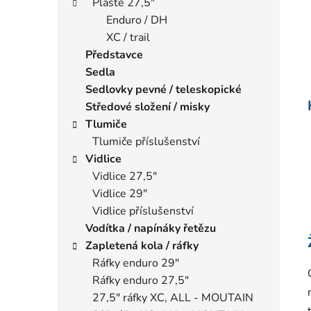
Pláště 27,5"
Enduro / DH
XC / trail
Představce
Sedla
Sedlovky pevné / teleskopické
Středové složení / misky
Tlumiče
Tlumiče příslušenství
Vidlice
Vidlice 27,5"
Vidlice 29"
Vidlice příslušenství
Vodítka / napínáky řetězu
Zapletená kola / ráfky
Ráfky enduro 29"
Ráfky enduro 27,5"
27,5" ráfky XC, ALL - MOUTAIN