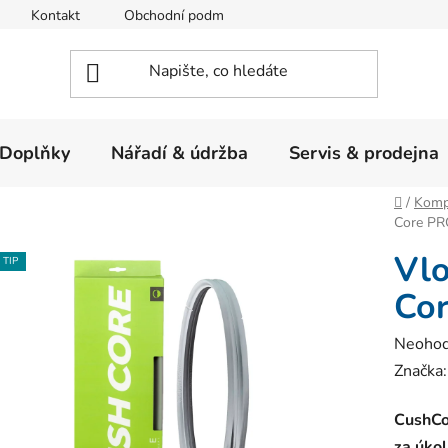
Kontakt
Obchodní podmínky
Ochrana osobních údajů
Doplňky
Nářadí & údržba
Servis & prodejna
Domů
/
Komp
Core PR
Vlo
TIP
Cor
Průměr
Neoho
hodnoc
Značka
produk
CushCor
je
za úkol