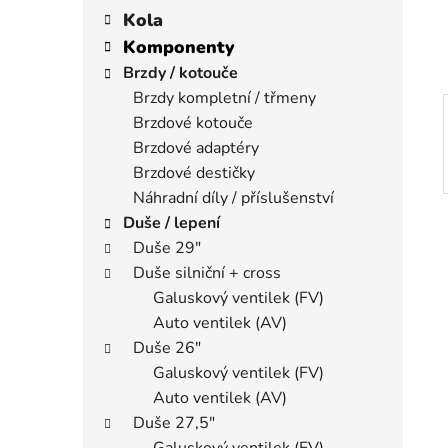
í
a
kategorie
Kola
p
t
Komponenty
a
e
Brzdy / kotouče
n
g
Brzdy kompletní / třmeny
e
o
Brzdové kotouče
r
l
i
Brzdové adaptéry
e
Brzdové destičky
Náhradní díly / příslušenství
Duše / lepení
Duše 29"
Duše silniční + cross
Galuskový ventilek (FV)
Auto ventilek (AV)
Duše 26"
Galuskový ventilek (FV)
Auto ventilek (AV)
Duše 27,5"
Galuskový ventilek (FV)