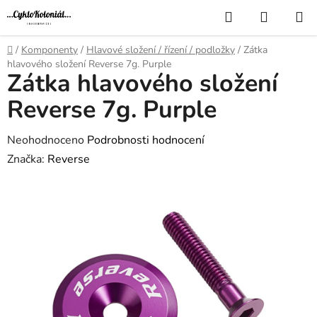
Přejít
Hledat
NÁKUP
na
KOŠÍK
obsah
Domů
/
Komponenty
/
Hlavové složení / řízení / podložky
/
Zátka
hlavového složení Reverse 7g. Purple
Zátka hlavového složení
Reverse 7g. Purple
Průměrné
Neohodnoceno
Podrobnosti hodnocení
hodnocení
Značka:
Reverse
produktu
je
0,0
z
5
hvězdiček.