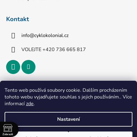
Kontakt
info
@
cyklokolonial.cz
VOLEJTE +420 736 665 817
Přijímáme online platby
Tento web používá soubory cookie. Dalším procházením
tohoto webu vyjadřujete souhlas s jejich používáním.. Více
informací
zde
.
Nastavení
Vytvořil Shoptet
Zobrazit