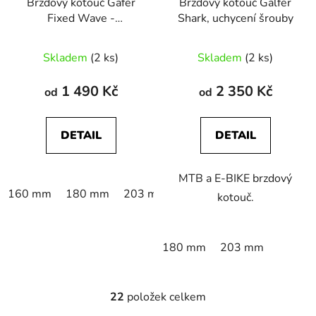
Brzdový kotouč Gafer
Brzdový kotouč Galfer
Fixed Wave -
Shark, uchycení šrouby
Centerlock
Skladem
(2 ks)
Skladem
(2 ks)
1 490 Kč
2 350 Kč
od
od
DETAIL
DETAIL
MTB a E-BIKE brzdový
160 mm
180 mm
203 mm
kotouč.
180 mm
203 mm
22
položek celkem
O