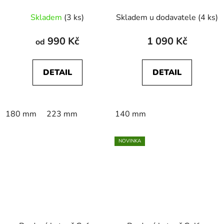
šrouby pro DH, FR, EN
Centerlock
kola
Skladem
(3 ks)
Skladem u dodavatele
(4 ks)
990 Kč
1 090 Kč
od
DETAIL
DETAIL
180 mm
223 mm
140 mm
NOVINKA