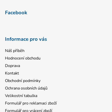
Z
á
Facebook
p
a
t
í
Informace pro vás
Náš příběh
Hodnocení obchodu
Doprava
Kontakt
Obchodní podmínky
Ochrana osobních údajů
Velikostní tabulka
Formulář pro reklamaci zboží
Formulář pro vrácení zboží