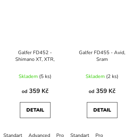
Galfer FD452 -
Galfer FD455 - Avid,
Shimano XT, XTR,
Sram
Průměrné
Skladem
(5 ks)
Skladem
(2 ks)
hodnocení
produktu
359 Kč
359 Kč
od
od
je
4,0
DETAIL
DETAIL
z
5
hvězdiček.
Standart
Advanced
Pro
Standart
Pro