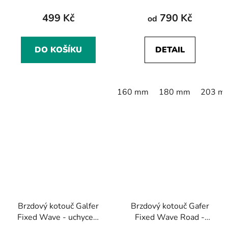
499 Kč
790 Kč
od
DO KOŠÍKU
DETAIL
160 mm
180 mm
203 m
Brzdový kotouč Galfer
Brzdový kotouč Gafer
Fixed Wave - uchycení
Fixed Wave Road -