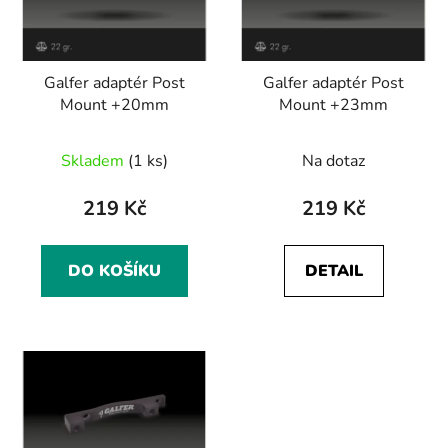
s
r
p
o
r
d
Galfer adaptér Post
Galfer adaptér Post
o
u
Mount +20mm
Mount +23mm
d
k
u
t
Skladem
(1 ks)
Na dotaz
k
ů
t
219 Kč
219 Kč
ů
DO KOŠÍKU
DETAIL