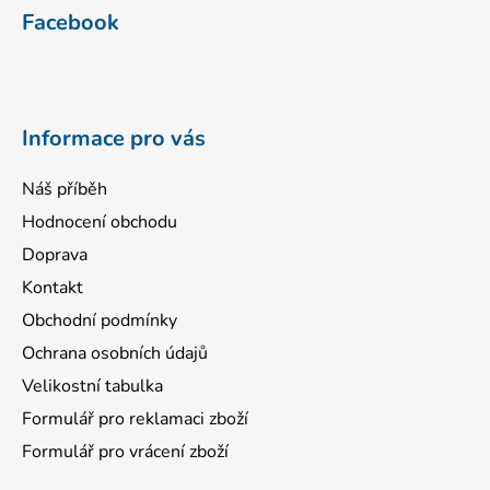
á
Facebook
p
a
t
í
Informace pro vás
Náš příběh
Hodnocení obchodu
Doprava
Kontakt
Obchodní podmínky
Ochrana osobních údajů
Velikostní tabulka
Formulář pro reklamaci zboží
Formulář pro vrácení zboží