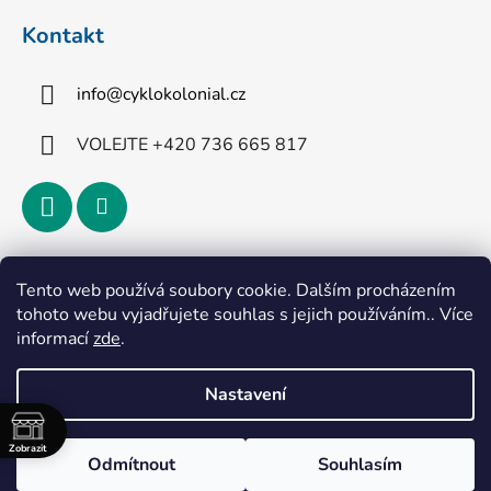
Kontakt
info
@
cyklokolonial.cz
VOLEJTE +420 736 665 817
Přijímáme online platby
Tento web používá soubory cookie. Dalším procházením
tohoto webu vyjadřujete souhlas s jejich používáním.. Více
informací
zde
.
Nastavení
Vytvořil Shoptet
Zobrazit
Odmítnout
Souhlasím
Copyright 2026
CykloKoloniál
. Všechna práva