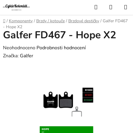
Přejít
Hledat
NÁKUP
na
KOŠÍK
obsah
Domů
/
Komponenty
/
Brzdy / kotouče
/
Brzdové destičky
/
Galfer FD467
- Hope X2
Galfer FD467 - Hope X2
Průměrné
Neohodnoceno
Podrobnosti hodnocení
hodnocení
Značka:
Galfer
produktu
je
0,0
z
5
hvězdiček.