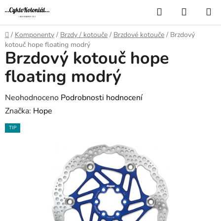
Přejít
Hledat
NÁKUP
na
KOŠÍK
obsah
Domů
/
Komponenty
/
Brzdy / kotouče
/
Brzdové kotouče
/
Brzdový
kotouč hope floating modrý
Brzdový kotouč hope
floating modrý
Průměrné
Neohodnoceno
Podrobnosti hodnocení
hodnocení
Značka:
Hope
produktu
TIP
je
0,0
z
5
hvězdiček.