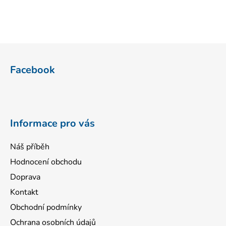
Z
á
Facebook
p
a
t
í
Informace pro vás
Náš příběh
Hodnocení obchodu
Doprava
Kontakt
Obchodní podmínky
Ochrana osobních údajů