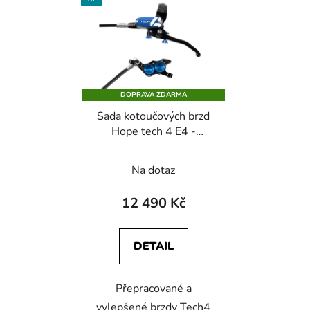
DOPRAVA ZDARMA
Sada kotoučových brzd
Hope tech 4 E4 -
černo/modrá
Na dotaz
12 490 Kč
DETAIL
Přepracované a
vylepšené brzdy Tech4