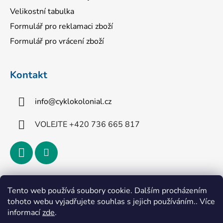
Velikostní tabulka
Formulář pro reklamaci zboží
Formulář pro vrácení zboží
Kontakt
info
@
cyklokolonial.cz
VOLEJTE +420 736 665 817
Přijímáme online platby
Tento web používá soubory cookie. Dalším procházením
tohoto webu vyjadřujete souhlas s jejich používáním.. Více
informací
zde
.