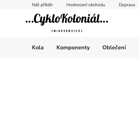
Přejít
Náš příběh
Hodnocení obchodu
Doprava
na
obsah
Kola
Komponenty
Oblečení
P
o
s
t
r
a
n
n