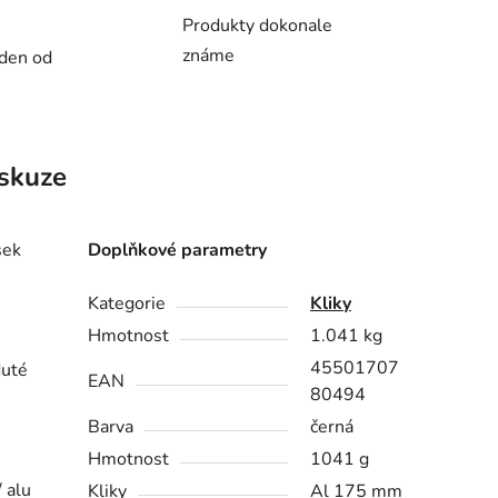
Produkty dokonale
známe
 den od
skuze
sek
Doplňkové parametry
Kategorie
Kliky
Hmotnost
1.041 kg
45501707
duté
EAN
80494
Barva
černá
Hmotnost
1041 g
 alu
Kliky
Al 175 mm