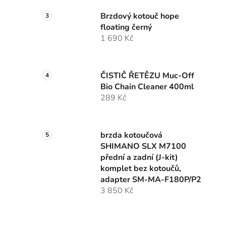
Brzdový kotouč hope
floating černý
1 690 Kč
ČISTIČ ŘETĚZU Muc-Off
Bio Chain Cleaner 400ml
289 Kč
brzda kotoučová
SHIMANO SLX M7100
přední a zadní (J-kit)
komplet bez kotoučů,
adapter SM-MA-F180P/P2
3 850 Kč