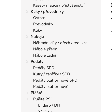
Kazety matice / příslušenství
Kliky / převodníky
Ostatní
Převodníky
Kliky
Náboje
Náhradní díly / ořech / redukce
Náboje přední
Náboje zadní
Pedály
Pedály SPD
Kufry / zarážky / SPD
Pedály platformové SPD
Pedály platformové
Pláště
Pláště 29"
Enduro / DH
XC / trail