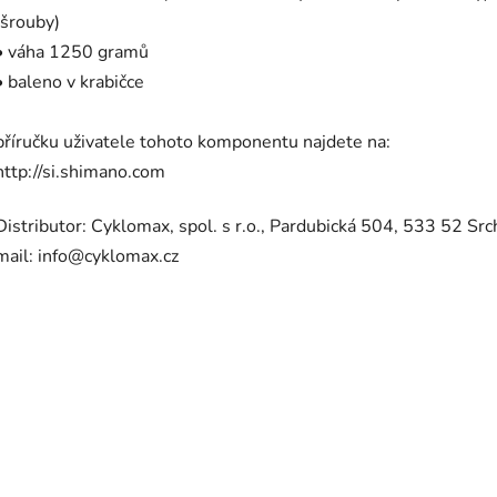
(šrouby)
• váha 1250 gramů
• baleno v krabičce
příručku uživatele tohoto komponentu najdete na:
http://si.shimano.com
Distributor: Cyklomax, spol. s r.o., Pardubická 504, 533 52 Src
mail: info@cyklomax.cz