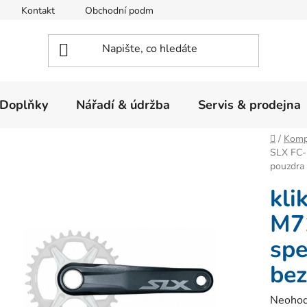
Kontakt
Obchodní podmínky
Ochrana osobních údajů
Doplňky
Nářadí & údržba
Servis & prodejna
Domů
/
Komp
SLX FC-
pouzdra
kl
M7
spe
bez
Průměr
Neoho