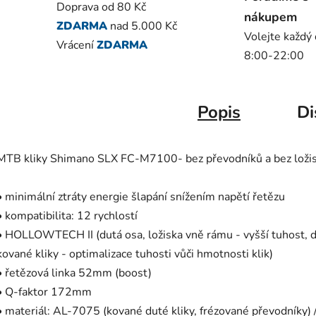
Doprava od 80 Kč
nákupem
ZDARMA
nad 5.000 Kč
Volejte každý
Vrácení
ZDARMA
8:00-22:00
Popis
Di
MTB kliky Shimano SLX FC-M7100- bez převodníků a bez loži
• minimální ztráty energie šlapání snížením napětí řetězu
• kompatibilita: 12 rychlostí
• HOLLOWTECH II (dutá osa, ložiska vně rámu - vyšší tuhost, 
kované kliky - optimalizace tuhosti vůči hmotnosti klik)
• řetězová linka 52mm (boost)
• Q-faktor 172mm
• materiál: AL-7075 (kované duté kliky, frézované převodníky) /