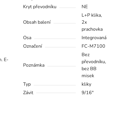
Kryt převodníku
NE
L+P klika,
Obsah balení
2x
prachovka
Osa
Integrovaná
Označení
FC-M7100
Bez
h. E-
převodníku,
Poznámka
bez BB
misek
Typ
kliky
Závit
9/16"