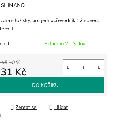
ení
:
SHIMANO
tu
zdra s ložisky, pro jednopřevodník 12 speed,
ech II
nost
Skladem 2 - 3 dny
ek.
 Kč
–0 %
231 Kč
 cena:
DO KOŠÍKU
Zeptat se
Hlídat
t