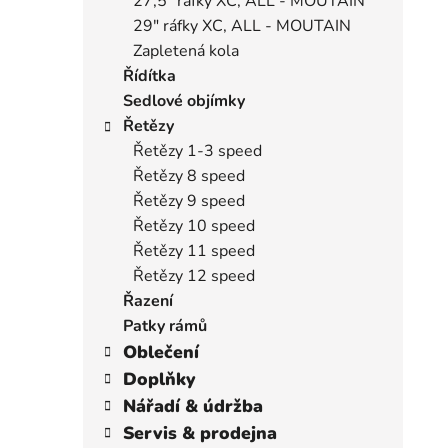
27,5" ráfky XC, ALL - MOUTAIN
29" ráfky XC, ALL - MOUTAIN
Zapletená kola
Řídítka
Sedlové objímky
Řetězy
Řetězy 1-3 speed
Řetězy 8 speed
Řetězy 9 speed
Řetězy 10 speed
Řetězy 11 speed
Řetězy 12 speed
Řazení
Patky rámů
Oblečení
Doplňky
Nářadí & údržba
Servis & prodejna