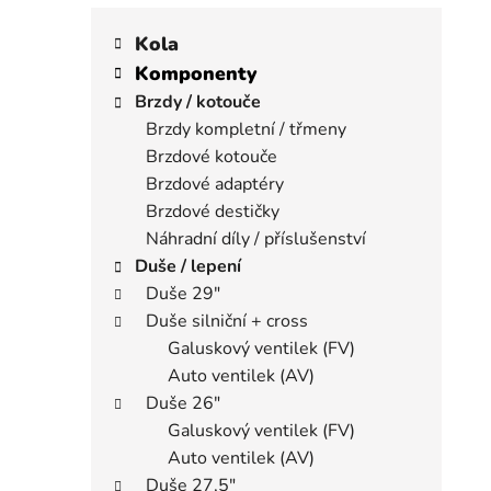
K
Přeskočit
í
a
kategorie
Kola
p
t
Komponenty
a
e
Brzdy / kotouče
n
g
Brzdy kompletní / třmeny
e
o
Brzdové kotouče
r
l
i
Brzdové adaptéry
e
Brzdové destičky
Náhradní díly / příslušenství
Duše / lepení
Duše 29"
Duše silniční + cross
Galuskový ventilek (FV)
Auto ventilek (AV)
Duše 26"
Galuskový ventilek (FV)
Auto ventilek (AV)
Duše 27,5"