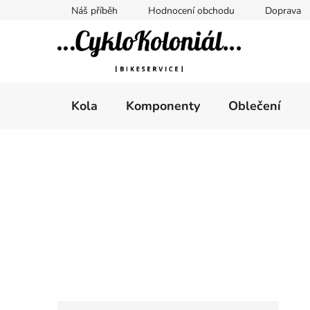
Přejít
Náš příběh
Hodnocení obchodu
Doprava
na
obsah
Kola
Komponenty
Oblečení
P
o
s
t
r
a
n
n
K
Přeskočit