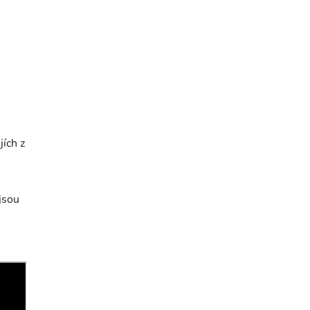
ích z
jsou