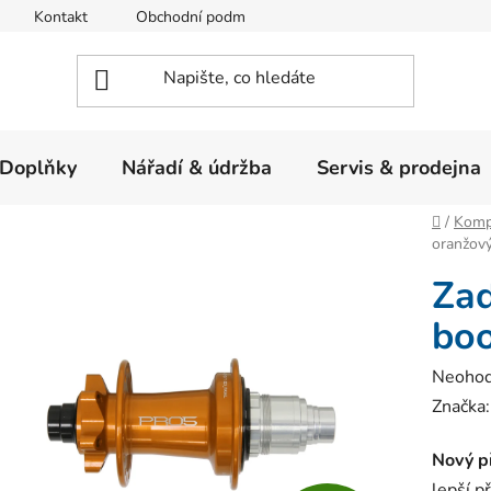
Kontakt
Obchodní podmínky
Ochrana osobních údajů
Doplňky
Nářadí & údržba
Servis & prodejna
Domů
/
Komp
oranžový
Zad
boo
Průměr
Neoho
hodnoc
Značka
produk
Nový p
je
lepší p