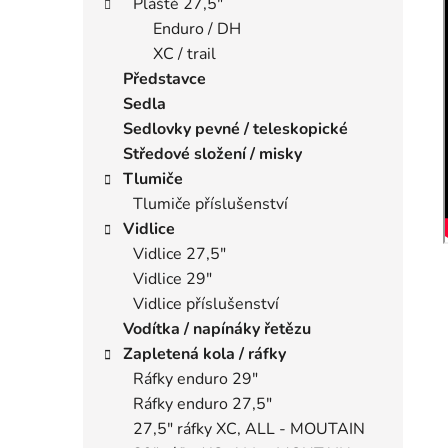
Pláště 27,5"
Enduro / DH
XC / trail
Představce
Sedla
Sedlovky pevné / teleskopické
Středové složení / misky
Tlumiče
Tlumiče příslušenství
Vidlice
Vidlice 27,5"
Vidlice 29"
Vidlice příslušenství
Vodítka / napínáky řetězu
Zapletená kola / ráfky
Ráfky enduro 29"
Ráfky enduro 27,5"
27,5" ráfky XC, ALL - MOUTAIN