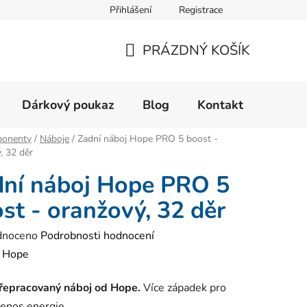
Přihlášení
Registrace
Velikostní tabulka
Formulář pro reklamaci zboží
Form
PRÁZDNÝ KOŠÍK
NÁKUPNÍ
KOŠÍK
Dárkový poukaz
Blog
Kontakt
onenty
/
Náboje
/
Zadní náboj Hope PRO 5 boost -
, 32 děr
ní náboj Hope PRO 5
st - oranžový, 32 děr
né
dnoceno
Podrobnosti hodnocení
ení
:
Hope
tu
řepracovaný náboj od Hope.
Více západek pro
řenos energie