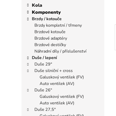
í
a
kategorie
Kola
p
t
Komponenty
a
e
Brzdy / kotouče
n
g
Brzdy kompletní / třmeny
e
o
Brzdové kotouče
r
l
i
Brzdové adaptéry
e
Brzdové destičky
Náhradní díly / příslušenství
Duše / lepení
Duše 29"
Duše silniční + cross
Galuskový ventilek (FV)
Auto ventilek (AV)
Duše 26"
Galuskový ventilek (FV)
Auto ventilek (AV)
Duše 27,5"
Galuskový ventilek (FV)