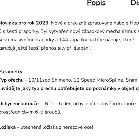
Popis
Di
Novinka pro rok 2023!
Nově a precizně zpracované náboje Hop
5 s šesti praporky. Byl vytvořen nový západkový mechanizmus 
šesti masivními praporky a 144 západky na těle náboje, které
zaručují ještě lepší přenos síly při šlapání.
Parametry:
Typ ořechu
- 10/11spd Shimano, 12 Speed MicroSpline, Sram
(uvádějte jaký typ ořechu potřebujete do poznámky v objedn
Uchycení kotouče
- INTL - 6 děr, uchycení brzdového kotouče
prostřednictvím 6-ti šroubů.
Ložiska
- utěsněná ložiska z nerezové oceli