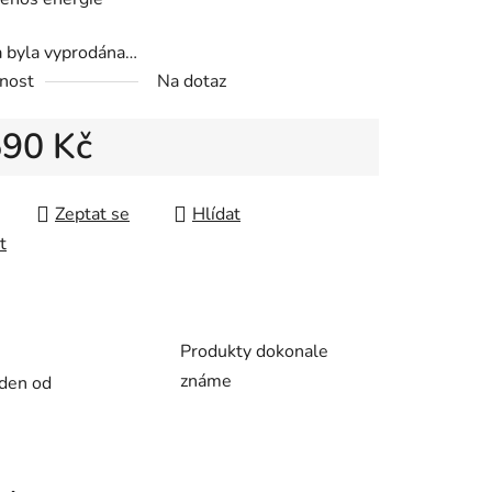
a byla vyprodána…
nost
Na dotaz
ek.
590 Kč
 cena:
Zeptat se
Hlídat
t
Produkty dokonale
známe
 den od