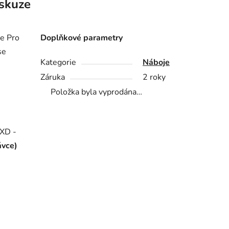
skuze
e Pro
Doplňkové parametry
se
Kategorie
Náboje
Záruka
2 roky
Položka byla vyprodána…
 XD -
ávce)