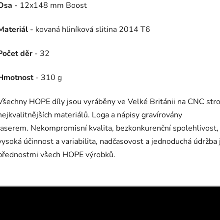
Osa
- 12x148 mm Boost
Materiál
- kovaná hliníková slitina 2014 T6
Počet děr
- 32
Hmotnost
- 310 g
Všechny HOPE díly jsou vyráběny ve Velké Británii na CNC stroj
nejkvalitnějších materiálů. Loga a nápisy gravírovány
laserem. Nekompromisní kvalita, bezkonkurenční spolehlivost,
vysoká účinnost a variabilita, nadčasovost a jednoduchá údržba 
přednostmi všech HOPE výrobků.