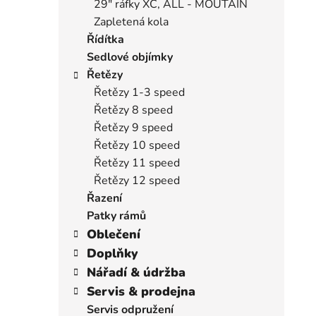
29" ráfky XC, ALL - MOUTAIN
Zapletená kola
Řídítka
Sedlové objímky
Řetězy
Řetězy 1-3 speed
Řetězy 8 speed
Řetězy 9 speed
Řetězy 10 speed
Řetězy 11 speed
Řetězy 12 speed
Řazení
Patky rámů
Oblečení
Doplňky
Nářadí & údržba
Servis & prodejna
Servis odpružení