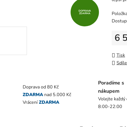
0,0
z
DOPRAVA
Položk
ZDARMA
5
Dostup
hvězdič
6 
Měrná
Tisk
Sdíle
Poradíme s
Doprava od 80 Kč
nákupem
ZDARMA
nad 5.000 Kč
Volejte každý
Vrácení
ZDARMA
8:00-22:00