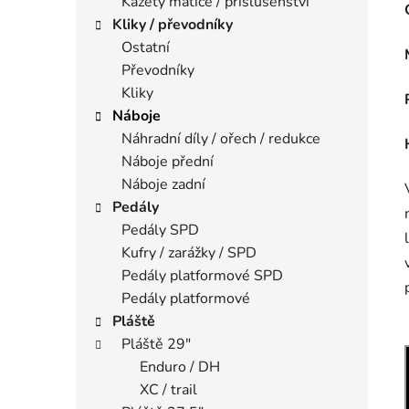
Kazety matice / příslušenství
Kliky / převodníky
Ostatní
Převodníky
Kliky
Náboje
Náhradní díly / ořech / redukce
Náboje přední
Náboje zadní
Pedály
Pedály SPD
Kufry / zarážky / SPD
Pedály platformové SPD
Pedály platformové
Pláště
Pláště 29"
Enduro / DH
XC / trail