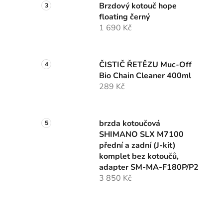
Brzdový kotouč hope
floating černý
1 690 Kč
ČISTIČ ŘETĚZU Muc-Off
Bio Chain Cleaner 400ml
289 Kč
brzda kotoučová
SHIMANO SLX M7100
přední a zadní (J-kit)
komplet bez kotoučů,
adapter SM-MA-F180P/P2
3 850 Kč